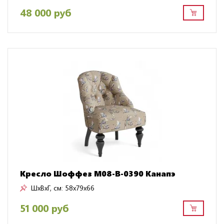
48 000 руб
Кресло Шоффез M08-B-0390 Канапэ
ШxВxГ, см:
58x79x66
51 000 руб