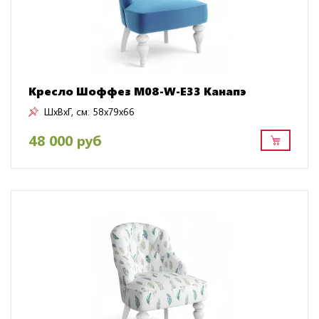
Кресло Шоффез M08-W-E33 Канапэ
ШxВxГ, см:
58x79x66
48 000 руб