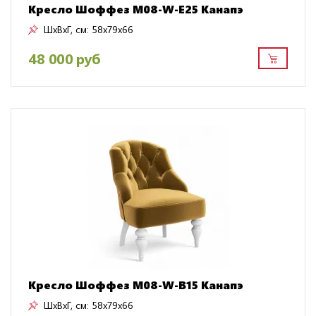
Кресло Шоффез M08-W-E25 Канапэ
ШxВxГ, см:
58x79x66
48 000 руб
Кресло Шоффез M08-W-B15 Канапэ
ШxВxГ, см:
58x79x66