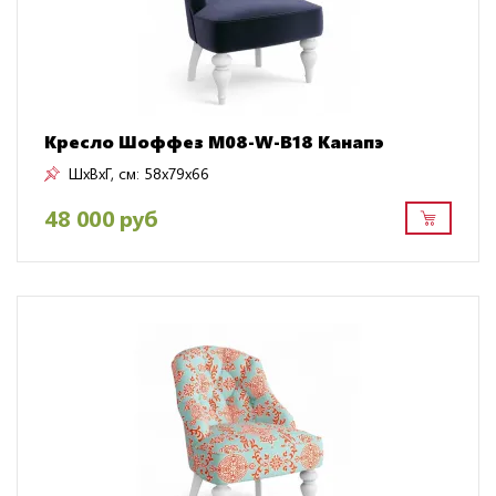
Кресло Шоффез M08-W-B18 Канапэ
ШxВxГ, см:
58x79x66
48 000 руб