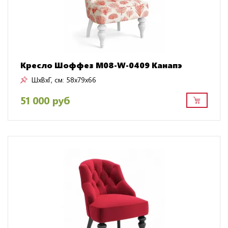
Кресло Шоффез M08-W-0409 Канапэ
ШxВxГ, см:
58x79x66
51 000 руб