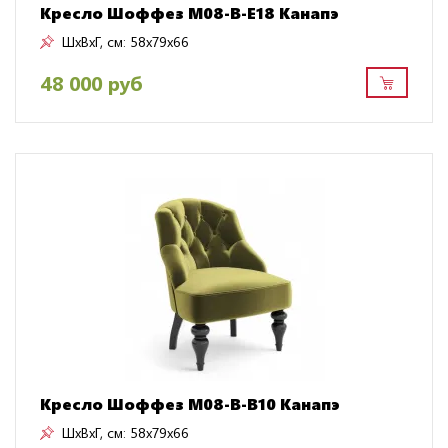
Кресло Шоффез M08-B-E18 Канапэ
ШxВxГ, см:
58x79x66
48 000 руб
Кресло Шоффез M08-B-B10 Канапэ
ШxВxГ, см:
58x79x66