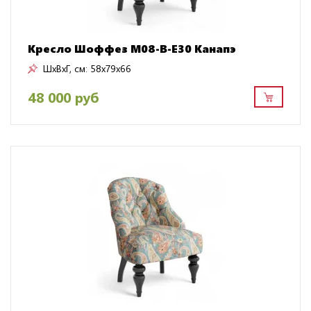
Кресло Шоффез M08-B-E30 Канапэ
ШxВxГ, см:
58x79x66
48 000 руб