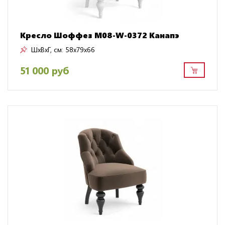
Кресло Шоффез M08-W-0372 Канапэ
ШxВxГ, см:
58x79x66
51 000 руб