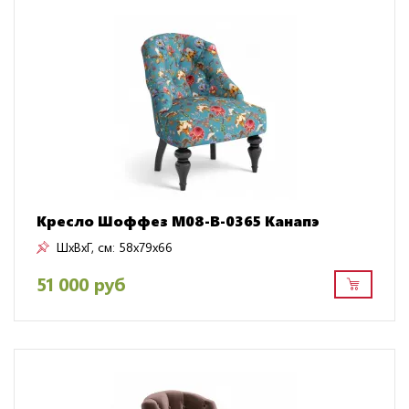
Кресло Шоффез M08-B-0365 Канапэ
ШxВxГ, см:
58x79x66
51 000 руб