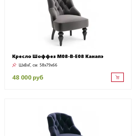
Кресло Шоффез M08-B-E08 Канапэ
ШxВxГ, см:
58x79x66
48 000 руб