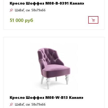
Кресло Шоффез M08-B-0391 Канапэ
ШxВxГ, см:
58x79x66
51 000 руб
Кресло Шоффез M08-W-B13 Канапэ
ШxВxГ, см:
58x79x66