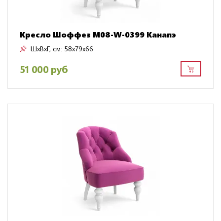
Кресло Шоффез M08-W-0399 Канапэ
ШxВxГ, см:
58x79x66
51 000 руб