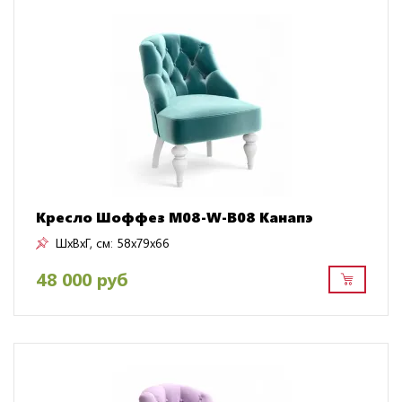
Кресло Шоффез M08-W-B08 Канапэ
ШxВxГ, см:
58x79x66
48 000 руб