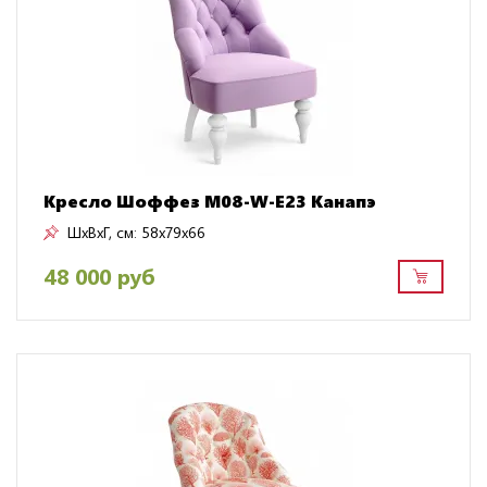
Кресло Шоффез M08-W-E23 Канапэ
ШxВxГ, см:
58x79x66
48 000 руб