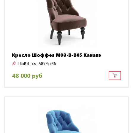
Кресло Шоффез M08-B-B05 Канапэ
ШxВxГ, см:
58x79x66
48 000 руб