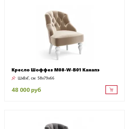
Кресло Шоффез M08-W-B01 Канапэ
ШxВxГ, см:
58x79x66
48 000 руб