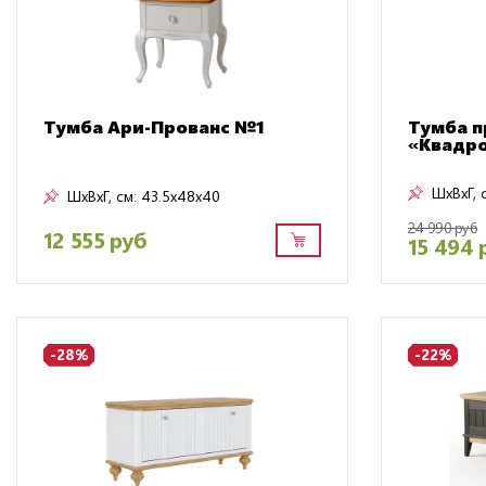
Тумба Ари-Прованс №1
Тумба п
«Квадро
ШxВxГ, 
ШxВxГ, см:
43.5x48x40
24 990 руб
12 555 руб
15 494 
-28%
-22%