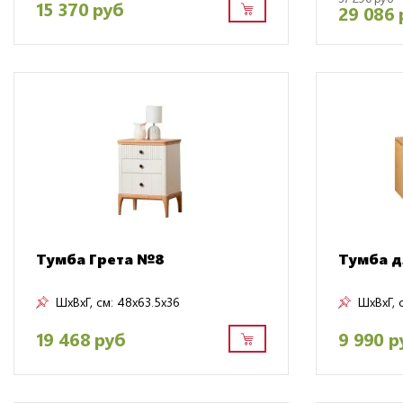
15 370 руб
29 086 
Тумба Грета №8
Тумба д
ШxВxГ, см:
48x63.5x36
ШxВxГ, 
19 468 руб
9 990 р