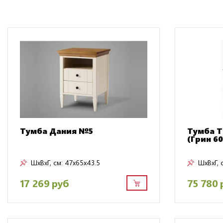
Тумба Дания №5
Тумба Т
(Грин 60
ШxВxГ, см:
47x65x43.5
ШxВxГ, 
17 269 руб
75 780 