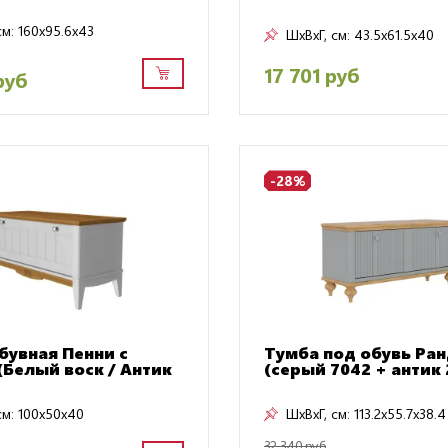
см:
160x95.6x43
ШxВxГ, см:
43.5x61.5x40
17 701 руб
руб
-28%
бувная Пенни с
Тумба под обувь Ран
(Белый воск / Антик
(серый 7042 + антик 
см:
100x50x40
ШxВxГ, см:
113.2x55.7x38.4
32 340 руб