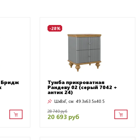
-28%
 Бридж
Тумба прикроватная
х
Рандеву 02 (серый 7042 +
антик 24)
ШxВxГ, см:
49.3x63.5x40.5
28 740 руб
20 693 руб