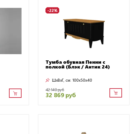
-22%
Тумба обувная Пенни с
полкой (Блэк / Антик 24)
ШxВxГ, см:
100x50x40
42 140 руб
32 869 руб