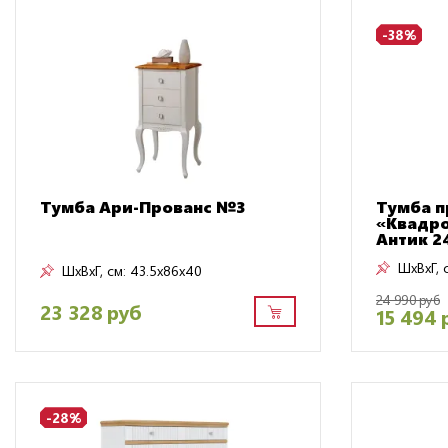
-38%
Тумба Ари-Прованс №3
Тумба п
«Квадро
Антик 2
ШxВxГ, 
ШxВxГ, см:
43.5x86x40
24 990 руб
23 328 руб
15 494 
-28%