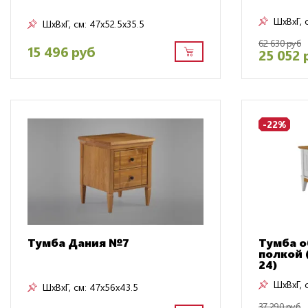
ШxВxГ, 
ШxВxГ, см:
47x52.5x35.5
62 630 руб
15 496 руб
25 052 
-22%
Тумба Дания №7
Тумба о
полкой 
24)
ШxВxГ, 
ШxВxГ, см:
47x56x43.5
37 290 руб