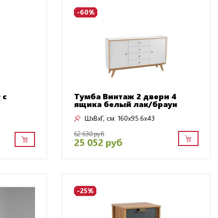
-60%
 с
Тумба Винтаж 2 двери 4
ящика белый лак/браун
ШxВxГ, см:
160x95.6x43
62 630 руб
25 052 руб
-25%