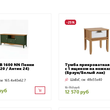
-25%
В 1600 NN Пенни
Тумба прикроватная
20 / Антик 24)
с 1 ящиком на ножка
(Браун/Белый лак)
ШxВxГ, см:
48x55x40
см:
165.4x40x62.7
16 760 руб
руб
12 570 руб