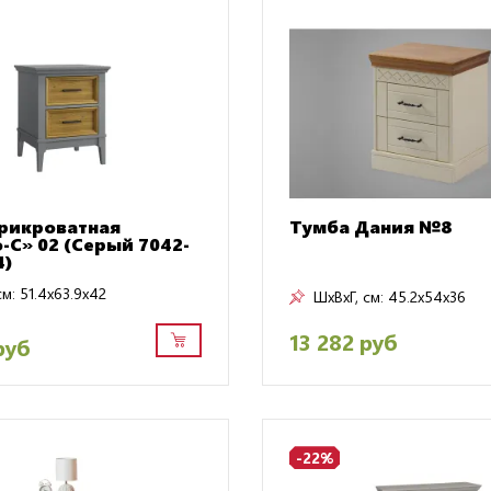
рикроватная
Тумба Дания №8
-С» 02 (Серый 7042-
4)
см:
51.4x63.9x42
ШxВxГ, см:
45.2x54x36
13 282 руб
руб
-22%