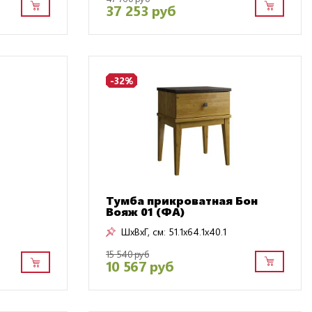
37 253 руб
-32%
Тумба прикроватная Бон
Вояж 01 (ФА)
ШxВxГ, см:
51.1x64.1x40.1
15 540 руб
10 567 руб