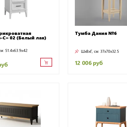
рикроватная
Тумба Дания №6
-С» 02 (Белый лак)
см:
51.4x63.9x42
ШxВxГ, см:
37x70x32.5
12 006 руб
руб