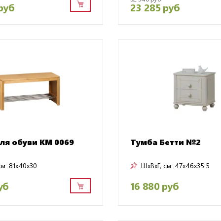
руб
23 285 руб
ля обуви КМ 0069
Тумба Бетти №2
см:
81x40x30
ШxВxГ, см:
47x46x35.5
уб
16 880 руб