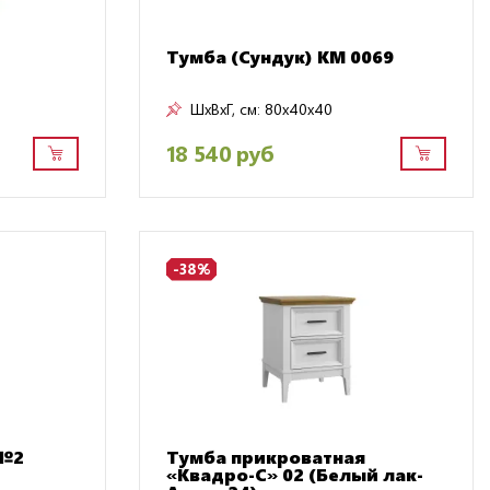
Тумба (Сундук) КМ 0069
ШxВxГ, см:
80x40x40
18 540 руб
-38%
 №2
Тумба прикроватная
«Квадро-С» 02 (Белый лак-