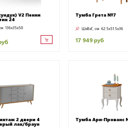
сундук) V2 Пенни
Тумба Грета №7
тик 24
см:
136x35x50
ШxВxГ, см:
62.5x51.5x36
17 949 руб
руб
интаж 2 двери 4
Тумба Ари-Прованс
ерый лак/браун