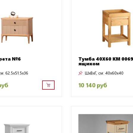
рета №6
Тумба 40Х60 КМ 0069
ящиком
см:
62.5x51.5x36
ШxВxГ, см:
40x60x40
руб
10 140 руб