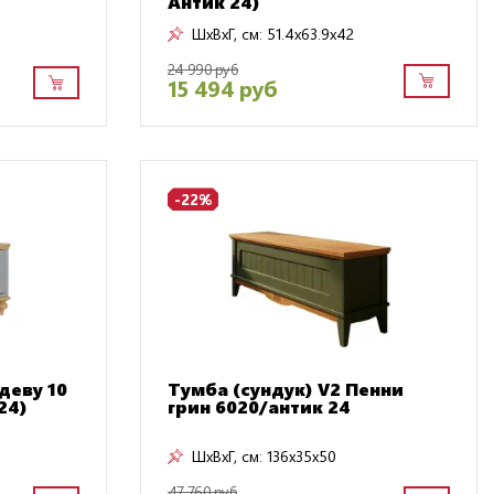
Антик 24)
ШxВxГ, см:
51.4x63.9x42
24 990 руб
15 494 руб
-22%
деву 10
Тумба (сундук) V2 Пенни
24)
грин 6020/антик 24
ШxВxГ, см:
136x35x50
47 760 руб