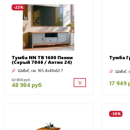
-22%
Тумба NN ТВ 1600 Пенни
Тумба Г
(Серый 7046 / Антик 24)
ШxВxГ, см:
165.4x40x62.7
ШxВxГ, 
62 800 руб
17 949 
48 984 руб
-38%