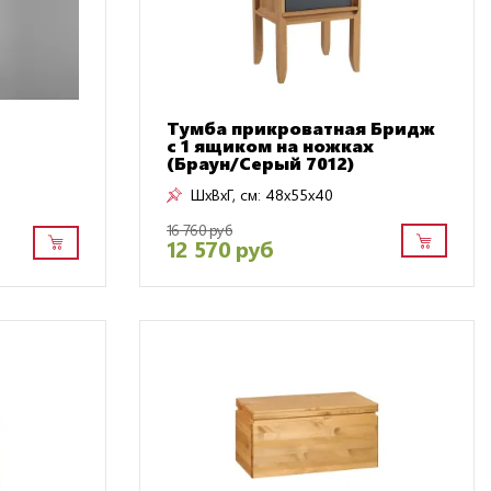
Тумба прикроватная Бридж
с 1 ящиком на ножках
(Браун/Серый 7012)
ШxВxГ, см:
48x55x40
16 760 руб
12 570 руб