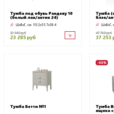
Тумба под обувь Рандеву 10
Тумба (
(белый лак/антик 24)
блэк/ан
ШxВxГ, см:
113.2x55.7x38.4
ШxВxГ, 
32 340 руб
47 760 руб
23 285 руб
37 253 
-60%
Тумба Бетти №1
Тумба В
ящика с