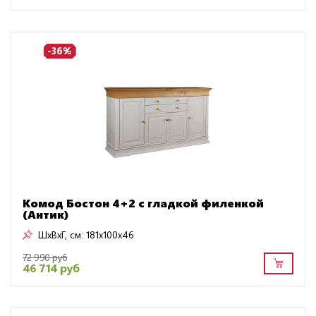
-36%
Комод Бостон 4+2 с гладкой филенкой
(Антик)
ШxВxГ, см:
181x100x46
72 990 руб
46 714 руб