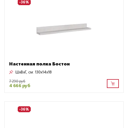
-36%
Настенная полка Бостон
ШxВxГ, см:
130x14x18
7 290 руб
4 666 руб
-36%