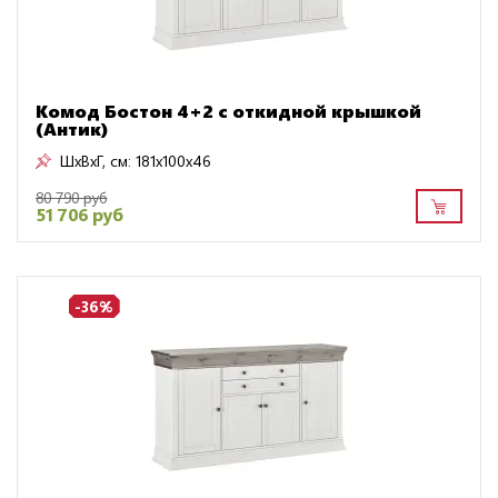
Комод Бостон 4+2 с откидной крышкой
(Антик)
ШxВxГ, см:
181x100x46
80 790 руб
51 706 руб
-36%