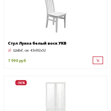
Стул Луиза белый воск УКВ
ШxВxГ, см:
43x102x52
7 990 руб
-36%