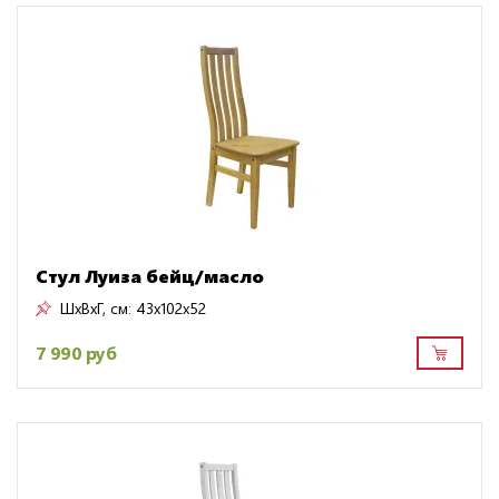
Стул Луиза бейц/масло
ШxВxГ, см:
43x102x52
7 990 руб