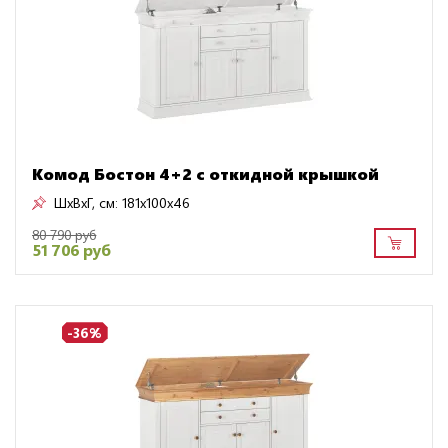
Комод Бостон 4+2 с откидной крышкой
ШxВxГ, см:
181x100x46
80 790 руб
51 706 руб
-36%