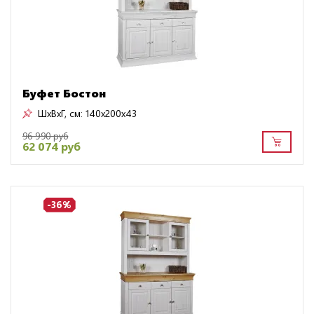
Буфет Бостон
ШxВxГ, см:
140x200x43
96 990 руб
62 074 руб
-36%