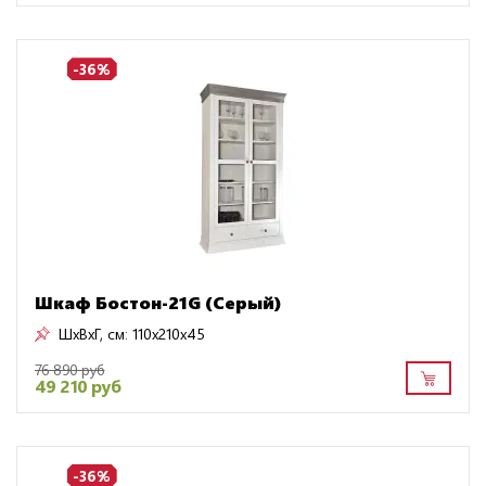
-36%
Шкаф Бостон-21G (Серый)
ШxВxГ, см:
110x210x45
76 890 руб
49 210 руб
-36%