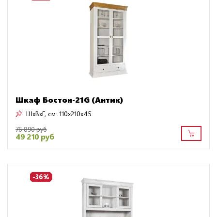
Шкаф Бостон-21G (Антик)
ШxВxГ, см:
110x210x45
76 890 руб
49 210 руб
-36%