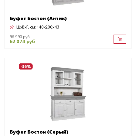
Буфет Бостон (Антик)
ШxВxГ, см:
140x200x43
96 990 руб
62 074 руб
-36%
Буфет Бостон (Серый)