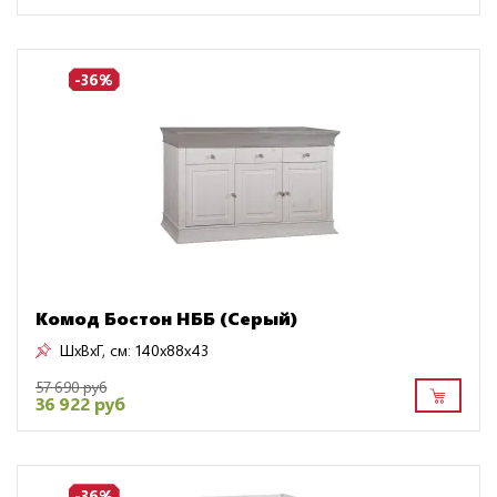
-36%
Комод Бостон НББ (Серый)
ШxВxГ, см:
140x88x43
57 690 руб
36 922 руб
-36%