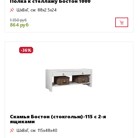
Полка к стеллажу Бостон 1000
ШxВxГ, см:
88x2.5x24
1 350 руб
864 руб
-36%
Скамья Бостон (стокгольм)-115 с 2-я
ящиками
ШxВxГ, см:
115x48x40