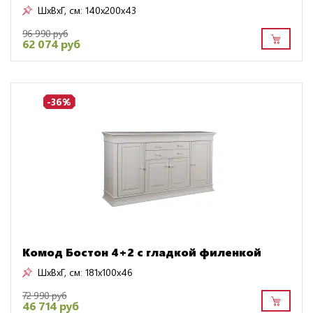
ШxВxГ, см:
140x200x43
96 990 руб
62 074 руб
-36%
Комод Бостон 4+2 с гладкой филенкой
ШxВxГ, см:
181x100x46
72 990 руб
46 714 руб