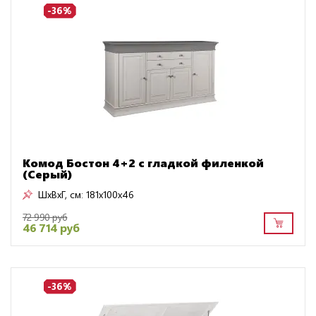
-36%
Комод Бостон 4+2 с гладкой филенкой
(Серый)
ШxВxГ, см:
181x100x46
72 990 руб
46 714 руб
-36%