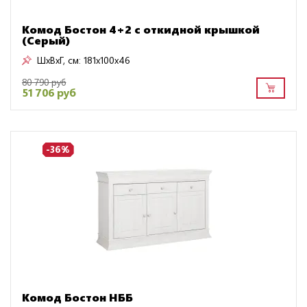
Комод Бостон 4+2 с откидной крышкой
(Серый)
ШxВxГ, см:
181x100x46
80 790 руб
51 706 руб
-36%
Комод Бостон НББ