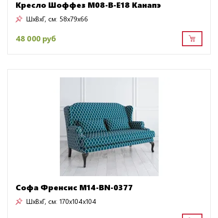
Кресло Шоффез M08-B-E18 Канапэ
ШxВxГ, см:
58x79x66
48 000 руб
Софа Френсис M14-BN-0377
ШxВxГ, см:
170x104x104