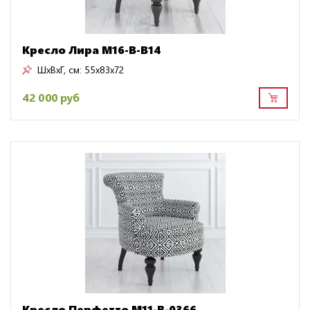
Кресло Лира M16-B-B14
ШxВxГ, см:
55x83x72
42 000 руб
Кресло Перфетто M11-B-0366