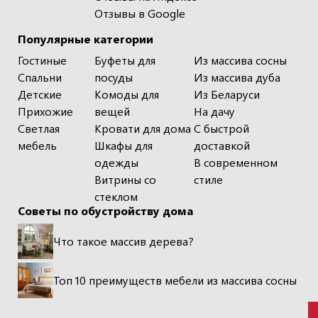
Отзывы в Google
Популярные категории
Гостиные
Буфеты для
Из массива сосны
Спальни
посуды
Из массива дуба
Детские
Комоды для
Из Беларуси
Прихожие
вещей
На дачу
Светлая
Кровати для дома
С быстрой
мебель
Шкафы для
доставкой
одежды
В современном
Витрины со
стиле
стеклом
Советы по обустройству дома
Что такое массив дерева?
Топ 10 преимуществ мебели из массива сосны