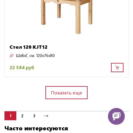
Стол 120 KJT12
ШxВxГ, см:
120x76x80
22 584 руб
Показать еще
1
2
3
Часто интересуются