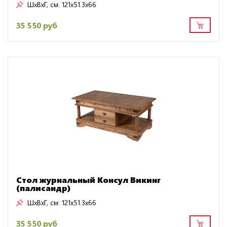
ШxВxГ, см:
121x51.3x66
35 550 руб
Стол журнальный Консул Викинг
(палисандр)
ШxВxГ, см:
121x51.3x66
35 550 руб