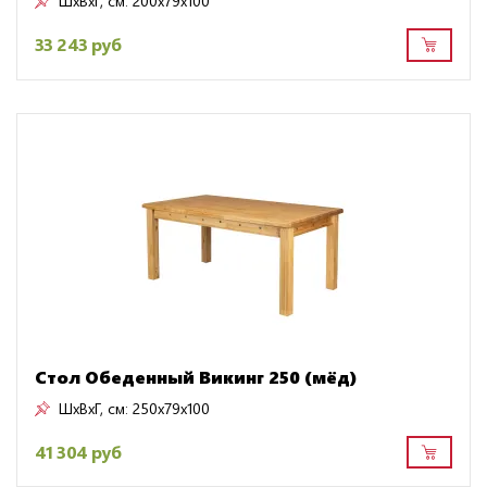
ШxВxГ, см:
200x79x100
33 243 руб
Стол Обеденный Викинг 250 (мёд)
ШxВxГ, см:
250x79x100
41 304 руб