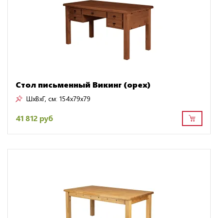
Стол письменный Викинг (орех)
ШxВxГ, см:
154x79x79
41 812 руб