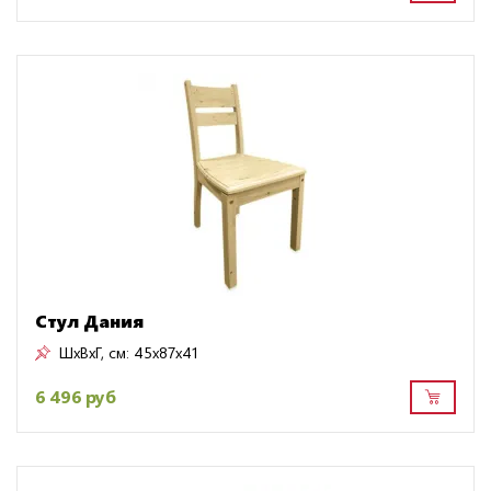
Стул Дания
ШxВxГ, см:
45x87x41
6 496 руб