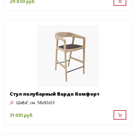
29 850 руб
Стул полубарный Вардо Комфорт
ШxВxГ, см:
58x92x53
31 001 руб