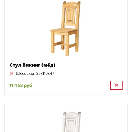
Стул Викинг (мёд)
ШxВxГ, см:
55x110x47
11 458 руб