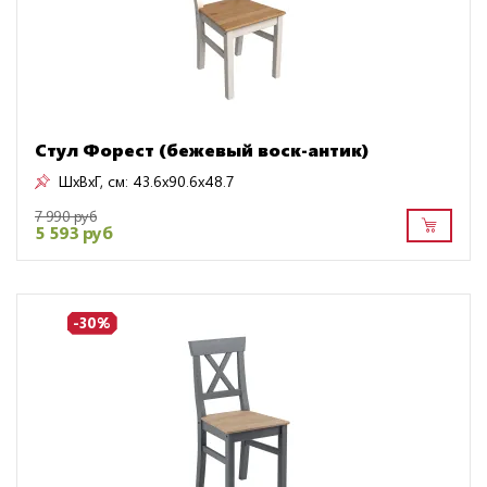
Стул Форест (бежевый воск-антик)
ШxВxГ, см:
43.6x90.6x48.7
7 990 руб
5 593 руб
-30%