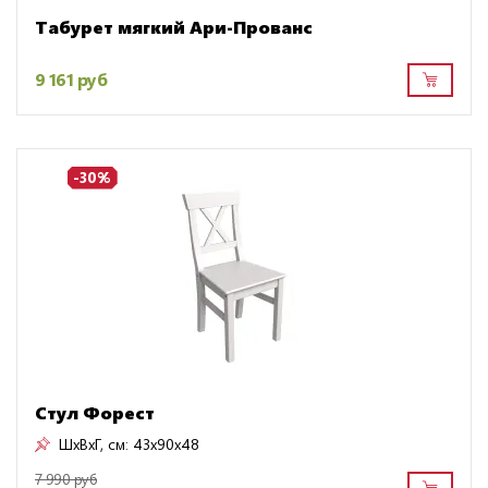
Табурет мягкий Ари-Прованс
9 161 руб
-30%
Стул Форест
ШxВxГ, см:
43x90x48
7 990 руб