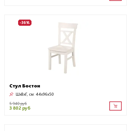
-36%
Стул Бостон
ШxВxГ, см:
44x96x50
5 940 руб
3 802 руб