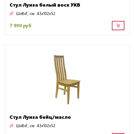
Стул Луиза белый воск УКВ
ШxВxГ, см:
43x102x52
7 990 руб
Стул Луиза бейц/масло
ШxВxГ, см:
43x102x52