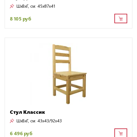
ШxВxГ, см:
45x87x41
8 105 руб
Стул Классик
ШxВxГ, см:
43x43/92x43
6 496 руб