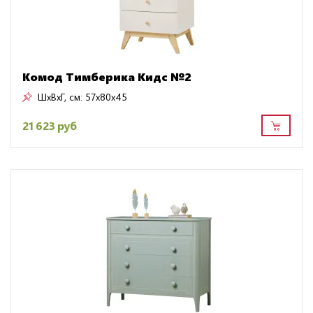
Комод Тимберика Кидс №2
ШxВxГ, см:
57x80x45
21 623 руб