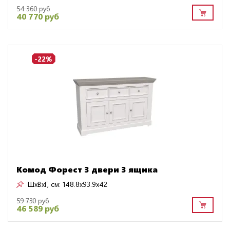
54 360 руб
40 770 руб
-22%
Комод Форест 3 двери 3 ящика
ШxВxГ, см:
148.8x93.9x42
59 730 руб
46 589 руб