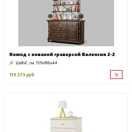
Комод с кованой граверсой Валенсия 2-2
ШxВxГ, см:
159x186x44
119 273 руб