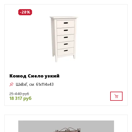
-28%
Комод Сиело узкий
ШxВxГ, см:
61x114x43
25 440 руб
18 317 руб