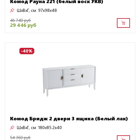
Комод Рауна 221 (белый воск УКВ)
ШxВxГ, см:
97x98x48
46 740 руб
29 446 руб
-40%
Комод Бридж 2 двери 3 ящика (Белый лак)
ШxВxГ, см:
180x85.2x40
54 360 руб