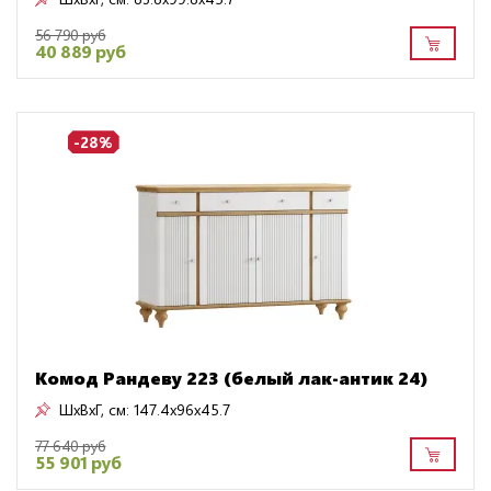
56 790 руб
40 889 руб
-28%
Комод Рандеву 223 (белый лак-антик 24)
ШxВxГ, см:
147.4x96x45.7
77 640 руб
55 901 руб