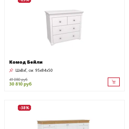
Комод Бейли
ШxВxГ, см:
95x84x50
41 080 руб
30 810 руб
-38%