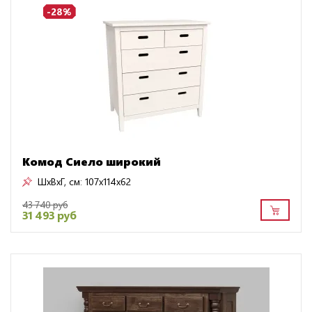
-28%
Комод Сиело широкий
ШxВxГ, см:
107x114x62
43 740 руб
31 493 руб