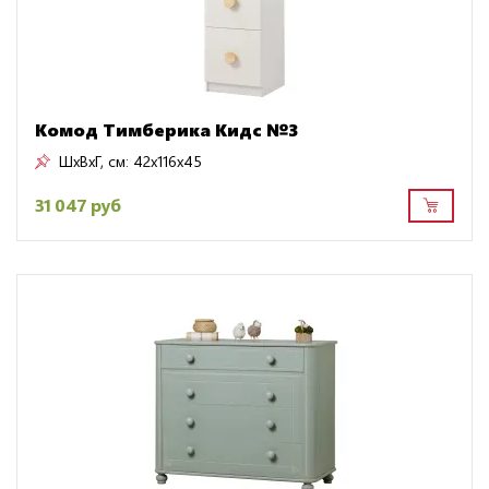
Комод Тимберика Кидс №3
ШxВxГ, см:
42x116x45
31 047 руб