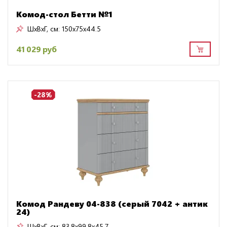
Комод-стол Бетти №1
ШxВxГ, см:
150x75x44.5
41 029 руб
-28%
Комод Рандеву 04-838 (серый 7042 + антик
24)
ШxВxГ, см:
83.8x99.8x45.7