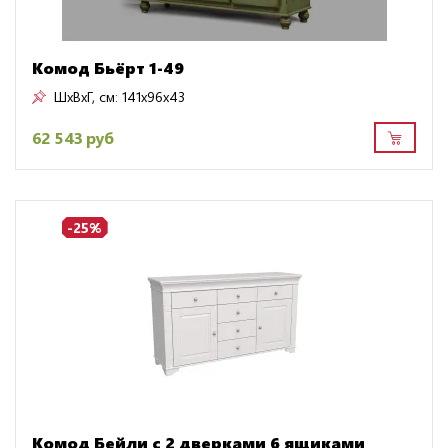
Комод Бьёрт 1-49
ШxВxГ, см:
141x96x43
62 543 руб
-25%
Комод Бейли с 2 дверками 6 ящиками