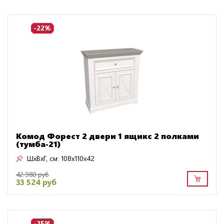
-22%
Комод Форест 2 двери 1 ящикс 2 полками
(тумба-21)
ШxВxГ, см:
108x110x42
42 980 руб
33 524 руб
-25%