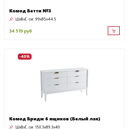
Комод Бетти №3
ШxВxГ, см:
99x85x44.5
34 519 руб
-40%
Комод Бридж 6 ящиков (Белый лак)
ШxВxГ, см:
150.3x89.3x40