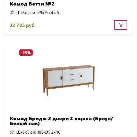
Комод Бетти №2
ШxВxГ, см:
99x79x44.5
32 705 руб
-25%
Комод Бридж 2 двери 3 ящика (Браун/
Белый лак)
ШxВxГ, см:
180x85.2x40