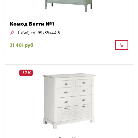
Комод Бетти №1
ШxВxГ, см:
99x85x44.5
31 481 руб
-37%