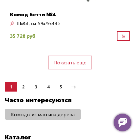
Комод Бетти №4
ШxВxГ, см:
99x79x44.5
35 728 руб
Показать еще
1
2
3
4
5
Часто интересуются
Комоды из массива дерева
Каталог