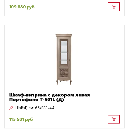
109 880 руб
Шкаф-витрина с декором левая
Портофино Т-501L (Д)
ШxВxГ, см:
66x222x44
115 501 руб