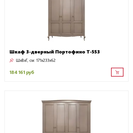
Шкаф 3-дверный Портофино Т-553
ШxВxГ, см:
171x233x62
184 161 руб