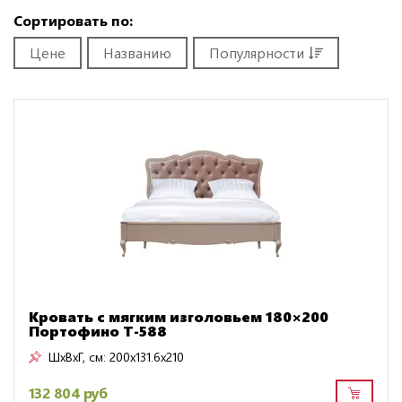
Сортировать по:
Цене
Названию
Популярности
Кровать с мягким изголовьем 180×200
Портофино Т-588
ШxВxГ, см:
200x131.6x210
132 804 руб