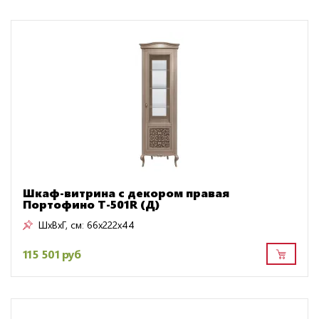
Шкаф-витрина с декором правая
Портофино Т-501R (Д)
ШxВxГ, см:
66x222x44
115 501 руб