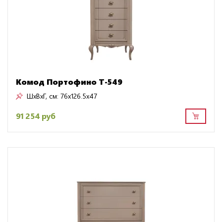
Комод Портофино Т-549
ШxВxГ, см:
76x126.5x47
91 254 руб