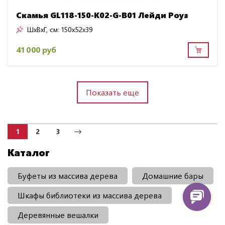
Скамья GL118-150-K02-G-B01 Лейди Роуз
ШxВxГ, см:
150x52x39
41 000 руб
Показать еще
1
2
3
Каталог
Буфеты из массива дерева
Домашние бары
Шкафы библиотеки из массива дерева
Деревянные вешалки