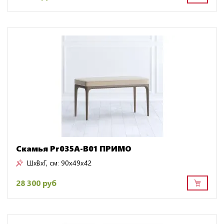
Скамья Pr035A-B01 ПРИМО
ШxВxГ, см:
90x49x42
28 300 руб