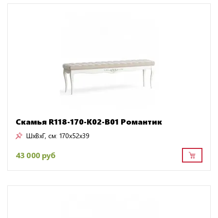
Скамья R118-170-K02-B01 Романтик
ШxВxГ, см:
170x52x39
43 000 руб