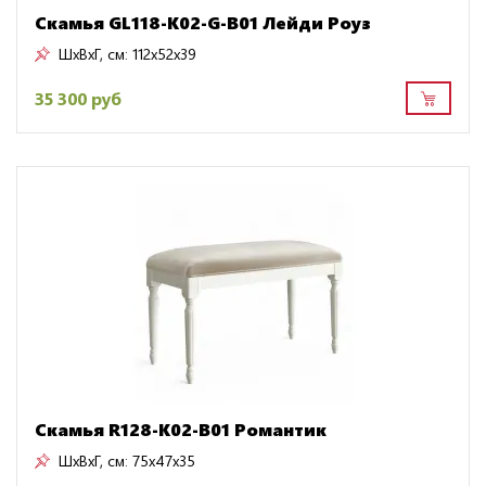
Скамья GL118-K02-G-B01 Лейди Роуз
ШxВxГ, см:
112x52x39
35 300 руб
Скамья R128-K02-B01 Романтик
ШxВxГ, см:
75x47x35