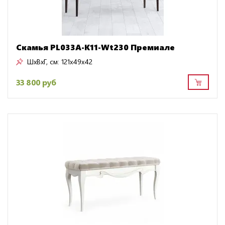
Скамья PL033A-K11-Wt230 Премиале
ШxВxГ, см:
121x49x42
33 800 руб