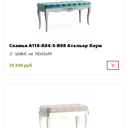
Скамья A118-K04-S-B08 Ательер Хоум
ШxВxГ, см:
112x52x39
35 300 руб