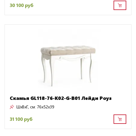
30 100 руб
Скамья GL118-76-K02-G-B01 Лейди Роуз
ШxВxГ, см:
76x52x39
31 100 руб