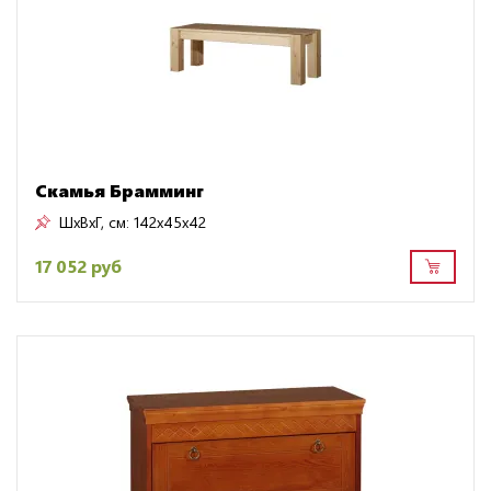
Скамья Брамминг
ШxВxГ, см:
142x45x42
17 052 руб