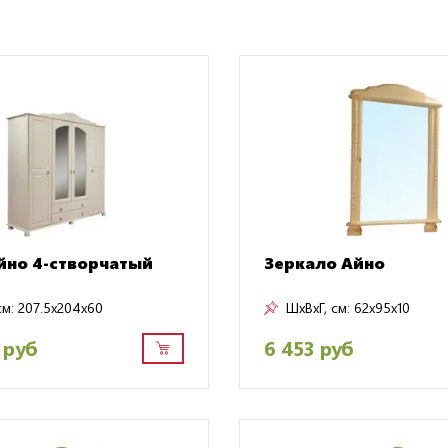
но 4-створчатый
Зеркало Айно
см:
207.5x204x60
ШxВxГ, см:
62x95x10
 руб
6 453 руб