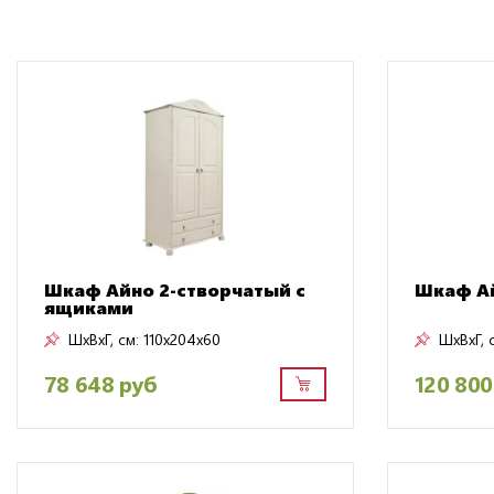
Шкаф Айно 2-створчатый с
Шкаф Ай
ящиками
ШxВxГ, см:
110x204x60
ШxВxГ, 
78 648 руб
120 800