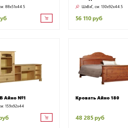
см:
88x51x44.5
ШxВxГ, см:
130x92x44.5
руб
56 110 руб
В Айно №1
Кровать Айно 180
см:
159x92x44
руб
48 285 руб