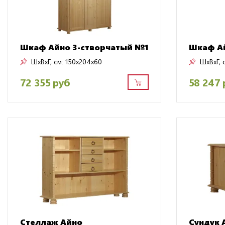
Шкаф Айно 3-створчатый №1
Шкаф Ай
ШxВxГ, см:
150x204x60
ШxВxГ, 
72 355 руб
58 247 
Стеллаж Айно
Сундук 