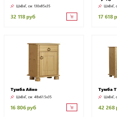
ШxВxГ, см:
130x85x35
ШxВxГ, 
32 118 руб
17 618 
Тумба Айно
Тумба Т
ШxВxГ, см:
48x61.5x35
ШxВxГ, 
16 806 руб
42 268 