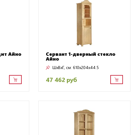
щит Айно
Сервант 1-дверный стекло
Айно
ШxВxГ, см:
610x204x44.5
47 462 руб