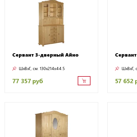
Сервант 3-дверный Айно
Сервант
ШxВxГ, см:
130x214x44.5
ШxВxГ, 
77 357 руб
57 652 