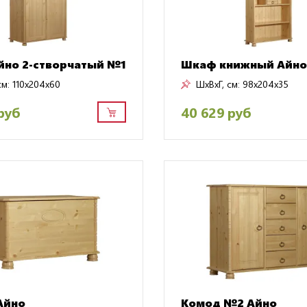
но 2-створчатый №1
Шкаф книжный Айн
см:
110x204x60
ШxВxГ, см:
98x204x35
руб
40 629 руб
Айно
Комод №2 Айно