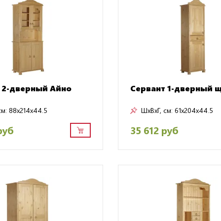
 2-дверный Айно
Сервант 1-дверный 
см:
88x214x44.5
ШxВxГ, см:
61x204x44.5
руб
35 612 руб