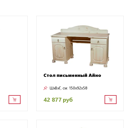
Стол письменный Айно
ШxВxГ, см:
150x92x58
42 877 руб