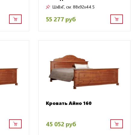
ШxВxГ, см:
88x92x44.5
55 277 руб
Кровать Айно 160
45 052 руб