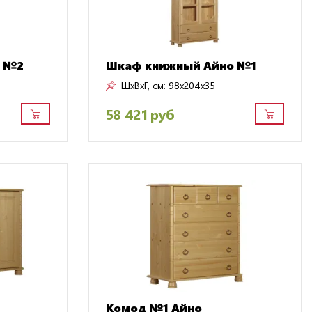
о №2
Шкаф книжный Айно №1
ШxВxГ, см:
98x204x35
58 421 руб
Комод №1 Айно