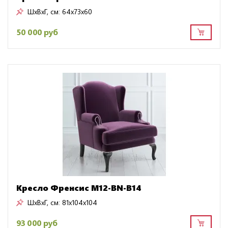
ШxВxГ, см:
64x73x60
50 000 руб
Кресло Френсис M12-BN-B14
ШxВxГ, см:
81x104x104
93 000 руб