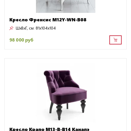
Кресло Френсис M12Y-WN-B08
ШxВxГ, см:
81x104x104
98 000 руб
Кресло Крапо M13-B-B14 Канапэ