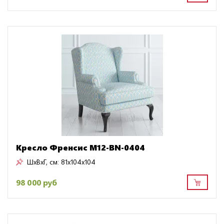
Кресло Френсис M12-BN-0404
ШxВxГ, см:
81x104x104
98 000 руб