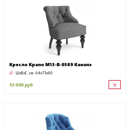
Кресло Крапо M13-B-0589 Канапэ
ШxВxГ, см:
64x73x60
53 000 руб