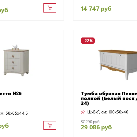
14 747 руб
руб
-22%
етти №6
Тумба обувная Пенни
полкой (Белый воск 
24)
ШxВxГ, см:
100x50x40
см:
58x65x44.5
37 290 руб
руб
29 086 руб