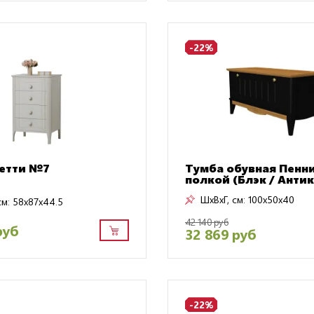
-22%
етти №7
Тумба обувная Пенни
полкой (Блэк / Антик
ШxВxГ, см:
100x50x40
см:
58x87x44.5
42 140 руб
руб
32 869 руб
-22%