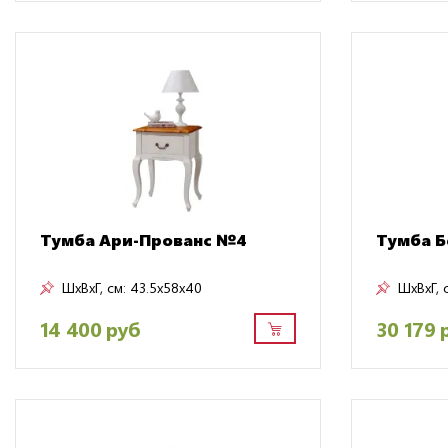
Тумба Ари-Прованс №4
Тумба Б
ШxВxГ, см:
43.5x58x40
ШxВxГ, 
14 400 руб
30 179 