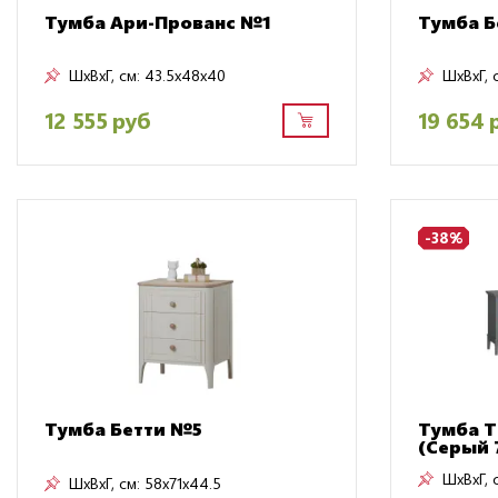
Тумба Ари-Прованс №1
Тумба Б
ШxВxГ, см:
43.5x48x40
ШxВxГ, 
12 555 руб
19 654 
-38%
Тумба Бетти №5
Тумба T
(Серый 
ШxВxГ, 
ШxВxГ, см:
58x71x44.5