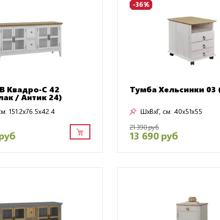
-36%
B Квадро-С 42
Тумба Хельсинки 03 
лак / Антик 24)
см:
151.2x76.5x42.4
ШxВxГ, см:
40x51x55
21 390 руб
 руб
13 690 руб