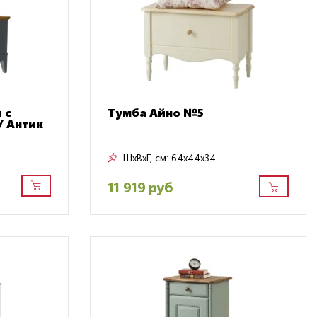
 с
Тумба Айно №5
/ Антик
ШxВxГ, см:
64x44x34
11 919 руб