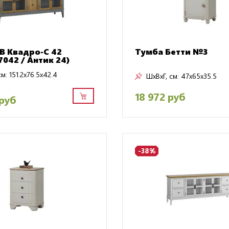
B Квадро-С 42
Тумба Бетти №3
7042 / Антик 24)
см:
151.2x76.5x42.4
ШxВxГ, см:
47x65x35.5
18 972 руб
 руб
-38%