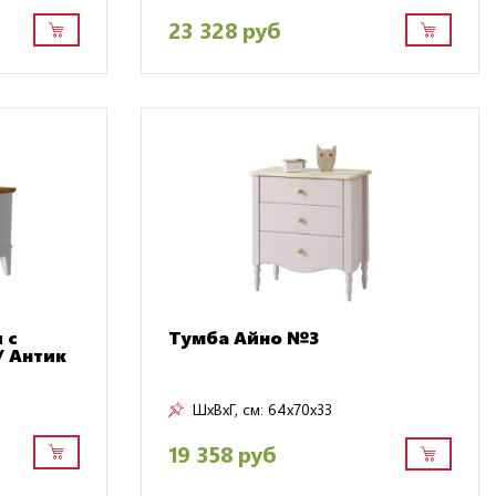
23 328 руб
 с
Тумба Айно №3
/ Антик
ШxВxГ, см:
64x70x33
19 358 руб