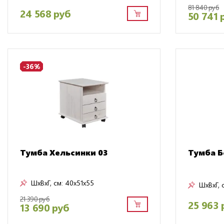
81 840 руб
24 568 руб
50 741 
-36%
Тумба Хельсинки 03
Тумба Б
ШxВxГ, см:
40x51x55
ШxВxГ, 
21 390 руб
25 963 
13 690 руб