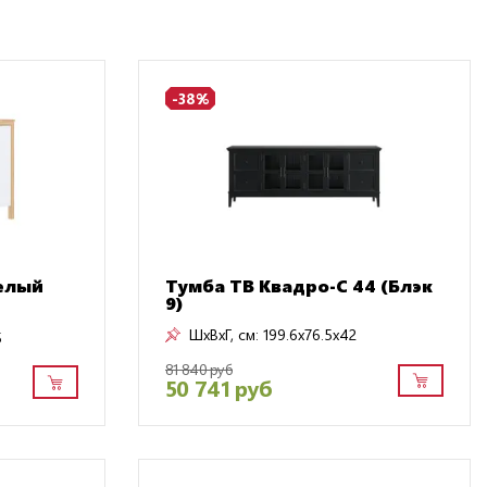
-38%
белый
Тумба ТВ Квадро-С 44 (Блэк
9)
ШxВxГ, см:
199.6x76.5x42
5
81 840 руб
50 741 руб