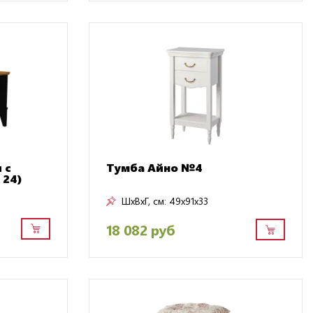
 с
Тумба Айно №4
 24)
ШxВxГ, см:
49x91x33
18 082 руб