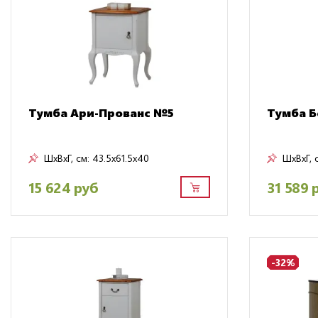
Тумба Ари-Прованс №5
Тумба Б
ШxВxГ, см:
43.5x61.5x40
ШxВxГ, 
15 624 руб
31 589 
-32%