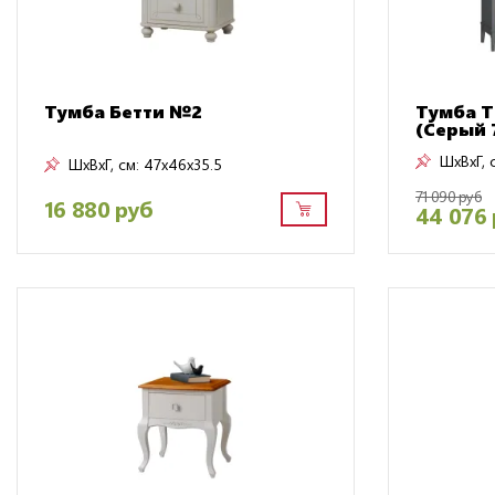
Тумба Бетти №2
Тумба T
(Серый 
ШxВxГ, 
ШxВxГ, см:
47x46x35.5
71 090 руб
16 880 руб
44 076