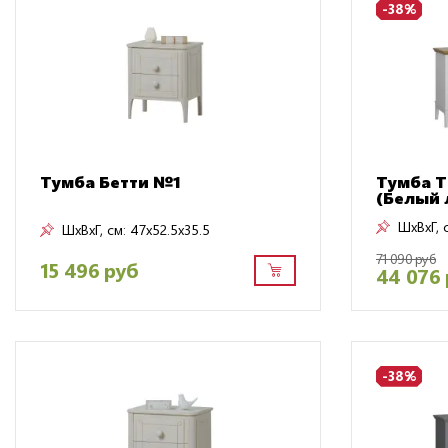
-38%
Тумба Бетти №1
Тумба T
(Белый 
ШxВxГ, 
ШxВxГ, см:
47x52.5x35.5
71 090 руб
15 496 руб
44 076
-38%