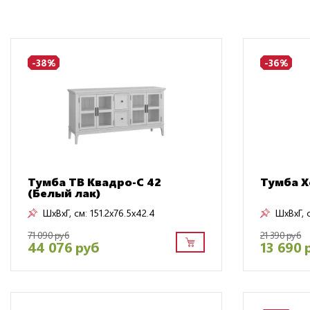
-38%
-36%
Тумба TB Квадро-С 42
Тумба Х
(Белый лак)
ШxВxГ, см:
151.2x76.5x42.4
ШxВxГ, 
71 090 руб
21 390 руб
44 076 руб
13 690 