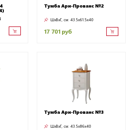
44
Тумба Ари-Прованс №2
4)
4
ШxВxГ, см:
43.5x61.5x40
17 701 руб
Тумба Ари-Прованс №3
ШxВxГ, см:
43.5x86x40