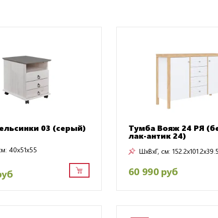
ельсинки 03 (серый)
Тумба Вояж 24 РЯ (
лак-антик 24)
см:
40x51x55
ШxВxГ, см:
152.2x101.2x39.
60 990 руб
руб