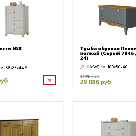
етти №8
Тумба обувная Пенни
полкой (Серый 7046 
24)
ШxВxГ, см:
100x50x40
см:
58x83x44.5
37 290 руб
руб
29 086 руб