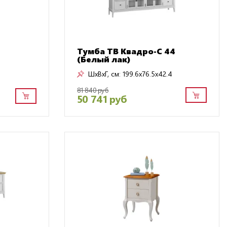
Тумба TB Квадро-С 44
(Белый лак)
ШxВxГ, см:
199.6x76.5x42.4
81 840 руб
50 741 руб