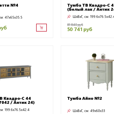
етти №4
Тумба TB Квадро-С 
(Белый лак / Антик 2
ШxВxГ, см:
199.6x76.5x42.
см:
47x65x35.5
81 840 руб
руб
50 741 руб
B Квадро-С 44
Тумба Айно №2
7042 / Антик 24)
см:
199.6x76.5x42.4
ШxВxГ, см:
49x60x33