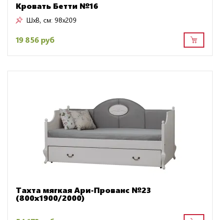
Кровать Бетти №16
ШxВ, см:
98x209
19 856 руб
Тахта мягкая Ари-Прованс №23
(800х1900/2000)