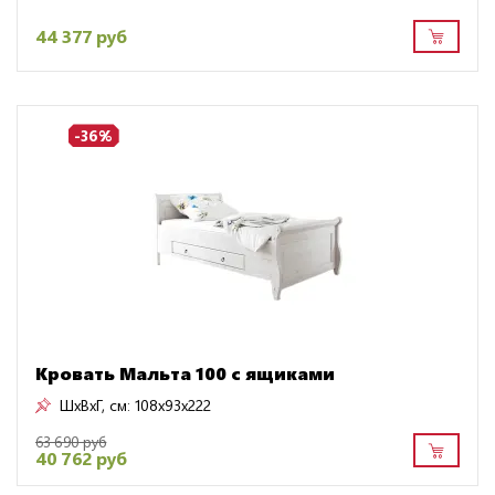
44 377 руб
-36%
Кровать Мальта 100 с ящиками
ШxВxГ, см:
108x93x222
63 690 руб
40 762 руб