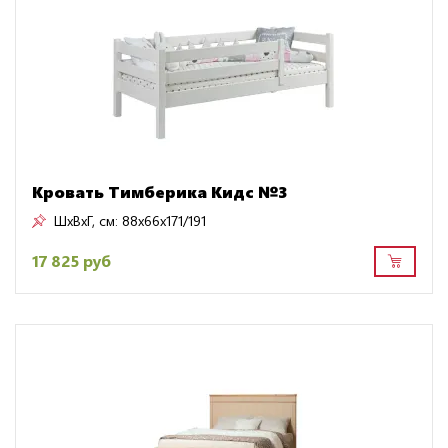
Кровать Тимберика Кидс №3
ШxВxГ, см:
88x66x171/191
17 825 руб