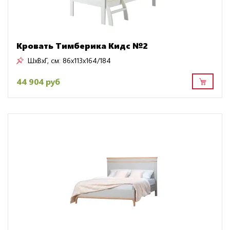
Кровать Тимберика Кидс №2
ШxВxГ, см:
86x113x164/184
44 904 руб