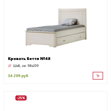
Кровать Бетти №48
ШxВ, см:
98x209
34 209 руб
-25%