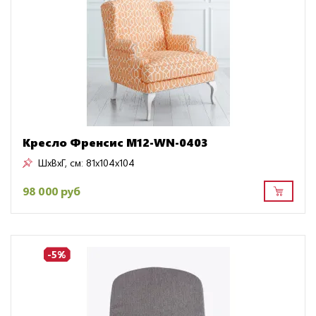
Кресло Френсис M12-WN-0403
ШxВxГ, см:
81x104x104
98 000 руб
-5%