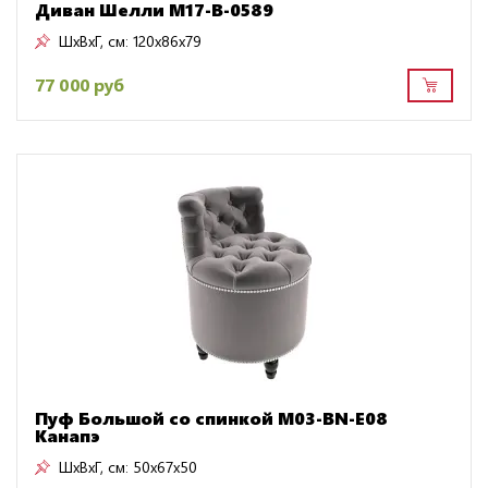
Диван Шелли M17-B-0589
ШxВxГ, см:
120x86x79
77 000 руб
Пуф Большой со спинкой M03-BN-E08
Канапэ
ШxВxГ, см:
50x67x50