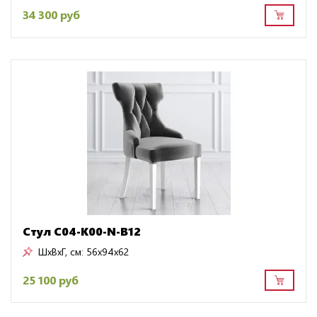
34 300 руб
Стул C04-K00-N-B12
ШxВxГ, см:
56x94x62
25 100 руб