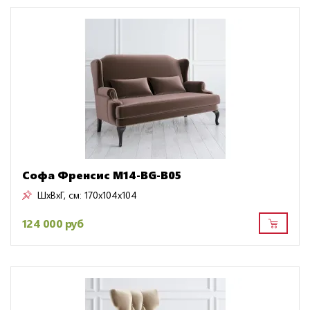
Софа Френсис M14-BG-B05
ШxВxГ, см:
170x104x104
124 000 руб