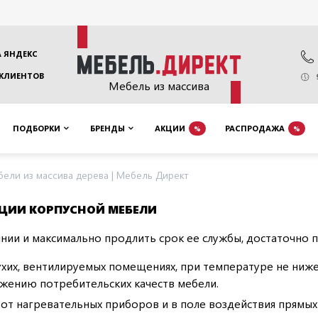
 ЯНДЕКС
 КЛИЕНТОВ
Мебель из массива
ПОДБОРКИ
БРЕНДЫ
АКЦИИ
РАСПРОДАЖА
%
%
ели из массива дерева | Мебель Директ
ЦИИ КОРПУСНОЙ МЕБЕЛИ
янии и максимально продлить срок ее службы, достаточно
ухих, вентилируемых помещениях, при температуре не ниже
нижению потребительских качеств мебели.
м от нагревательных приборов и в поле воздействия прям