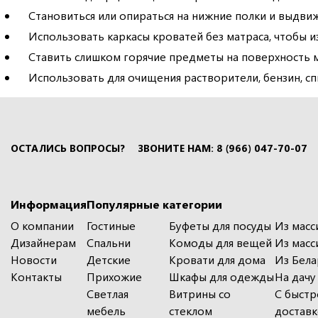
Становиться или опираться на нижние полки и выдви
Использовать каркасы кроватей без матраса, чтобы 
Ставить слишком горячие предметы на поверхность м
Использовать для очищения растворители, бензин, сп
ОСТАЛИСЬ ВОПРОСЫ?
ЗВОНИТЕ НАМ: 8 (966) 047-70-07
Информация
Популярные категории
О компании
Гостиные
Буфеты для посуды
Из масс
Дизайнерам
Спальни
Комоды для вещей
Из масс
Новости
Детские
Кровати для дома
Из Бела
Контакты
Прихожие
Шкафы для одежды
На дачу
Светлая
Витрины со
С быстр
мебель
стеклом
достав