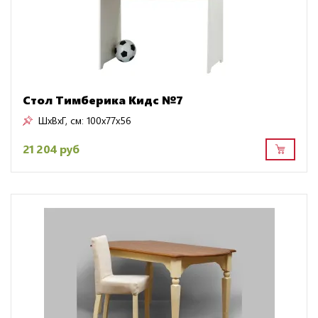
Стол Тимберика Кидс №7
ШxВxГ, см:
100x77x56
21 204 руб