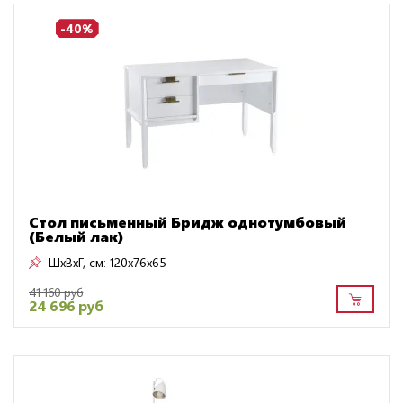
-40%
Стол письменный Бридж однотумбовый
(Белый лак)
ШxВxГ, см:
120x76x65
41 160 руб
24 696 руб