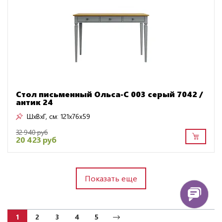
Стол письменный Ольса-С 003 серый 7042 /
антик 24
ШxВxГ, см:
121x76x59
32 940 руб
20 423 руб
Показать еще
1
2
3
4
5