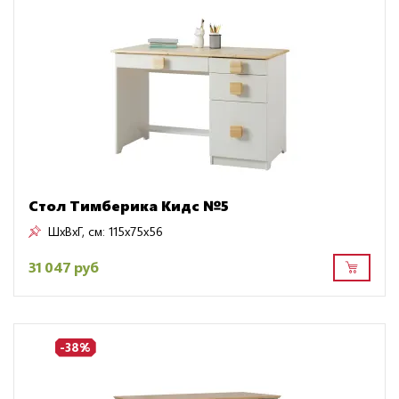
Стол Тимберика Кидс №5
ШxВxГ, см:
115x75x56
31 047 руб
-38%