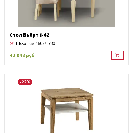
Стол Бьёрт 1-62
ШxВxГ, см:
160x75x80
42 842 руб
-22%