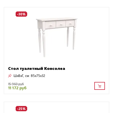
-30%
Стол туалетный Консолеа
ШxВxГ, см:
85x75x32
15 960 руб
11 172 руб
-25%