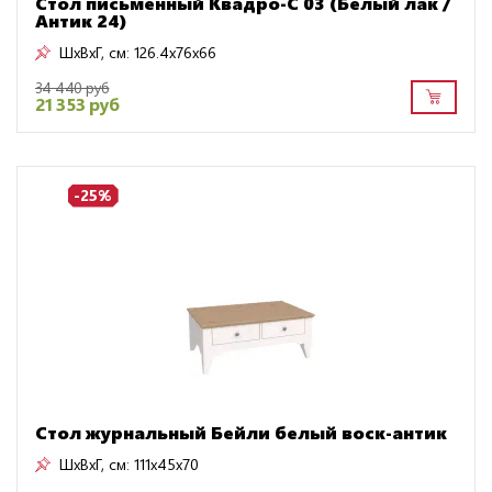
Стол письменный Квадро-С 03 (Белый лак /
Антик 24)
ШxВxГ, см:
126.4x76x66
34 440 руб
21 353 руб
-25%
Стол журнальный Бейли белый воск-антик
ШxВxГ, см:
111x45x70