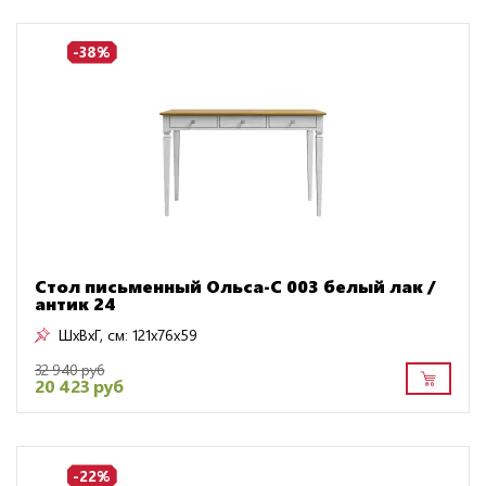
-38%
Стол письменный Ольса-С 003 белый лак /
антик 24
ШxВxГ, см:
121x76x59
32 940 руб
20 423 руб
-22%