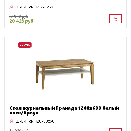
ШxВxГ, см:
121x76x59
32 940 руб
20 423 руб
-22%
Стол журнальный Гранада 1200х600 белый
воск/браун
ШxВxГ, см:
120x50x60
34 950 руб