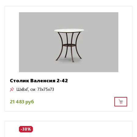
Столик Валенсия 2-42
ШxВxГ, см:
73x75x73
21 483 руб
-38%