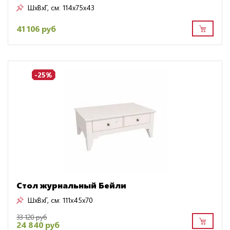
ШxВxГ, см:
114x75x43
41 106 руб
-25%
Стол журнальный Бейли
ШxВxГ, см:
111x45x70
33 120 руб
24 840 руб