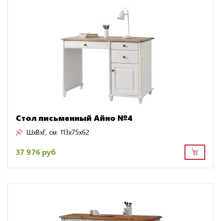
Стол письменный Айно №4
ШxВxГ, см:
113x75x62
37 976 руб