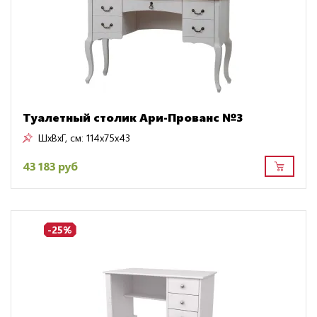
Туалетный столик Ари-Прованс №3
ШxВxГ, см:
114x75x43
43 183 руб
-25%