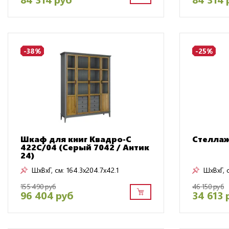
-38%
-25%
Шкаф для книг Квадро-С
Стеллаж
422С/04 (Серый 7042 / Антик
24)
ШxВxГ, см:
164.3x204.7x42.1
ШxВxГ, 
155 490 руб
46 150 руб
96 404 руб
34 613 