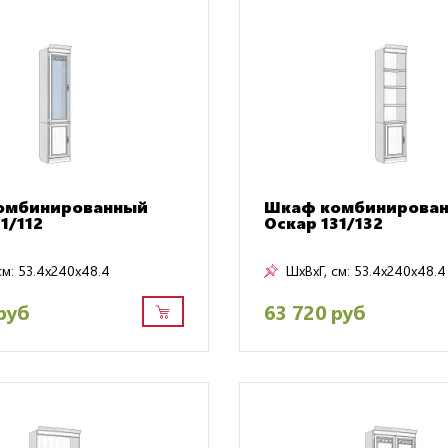
омбинированный
Шкаф комбинирова
1/112
Оскар 131/132
см:
53.4x240x48.4
ШxВxГ, см:
53.4x240x48.4
руб
63 720 руб