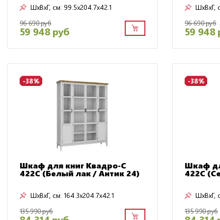
ШxВxГ, см:
99.5x204.7x42.1
ШxВxГ, 
96 690 руб
96 690 руб
59 948 руб
59 948 
-38%
-38%
Шкаф для книг Квадро-С
Шкаф дл
422С (Белый лак / Антик 24)
422С (С
ШxВxГ, см:
164.3x204.7x42.1
ШxВxГ, 
135 990 руб
135 990 руб
84 314 руб
84 314 