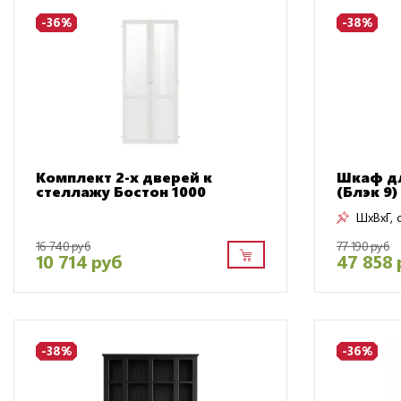
-36%
-38%
Комплект 2-х дверей к
Шкаф дл
стеллажу Бостон 1000
(Блэк 9)
ШxВxГ, 
16 740 руб
77 190 руб
10 714 руб
47 858 
-38%
-36%