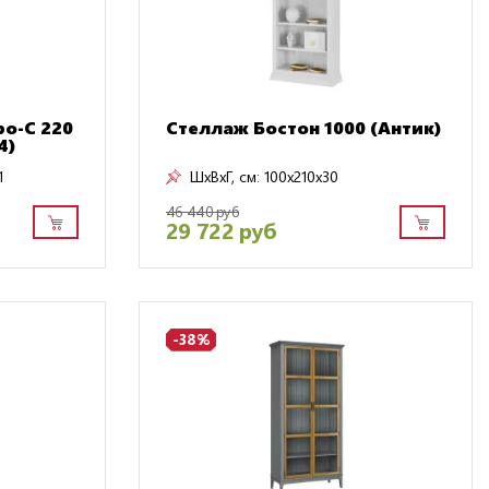
о-С 220
Стеллаж Бостон 1000 (Антик)
4)
1
ШxВxГ, см:
100x210x30
46 440 руб
29 722 руб
-38%