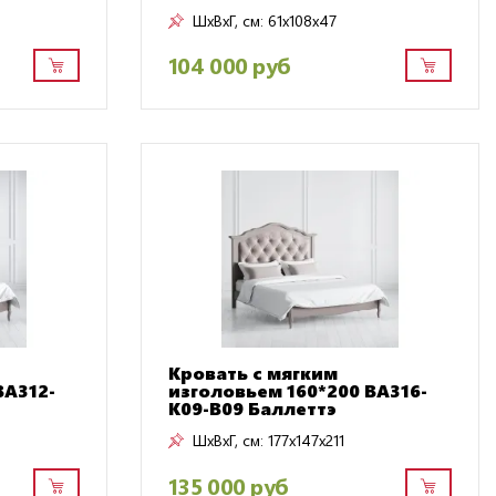
ШxВxГ, см:
61x108x47
104 000 руб
Кровать с мягким
BA312-
изголовьем 160*200 BA316-
K09-B09 Баллеттэ
ШxВxГ, см:
177x147x211
135 000 руб