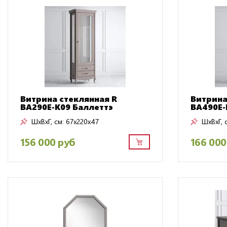
Витрина стеклянная R
Витрина
BA290E-K09 Баллеттэ
BA490E-
ШxВxГ, см:
67x220x47
ШxВxГ, 
156 000 руб
166 000