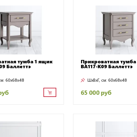
атная тумба 1 ящик
Прикроватная тумба
09 Баллеттэ
BA117-K09 Баллеттэ
см:
60x68x48
ШxВxГ, см:
60x68x48
руб
65 000 руб