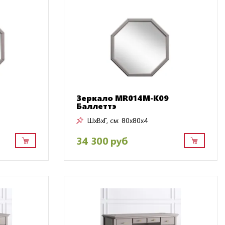
Зеркало MR014M-K09
Баллеттэ
ШxВxГ, см:
80x80x4
34 300 руб