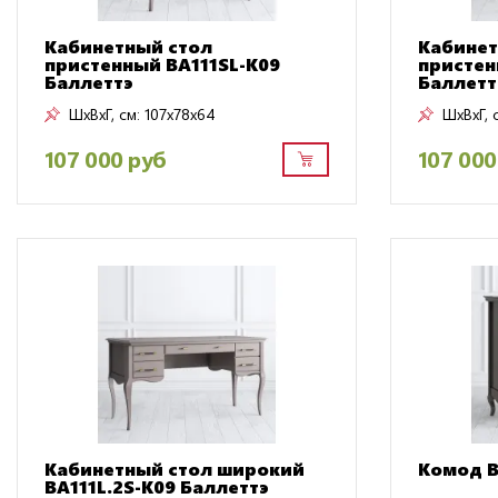
Кабинетный стол
Кабинет
пристенный BA111SL-K09
пристен
Баллеттэ
Баллетт
ШxВxГ, см:
107x78x64
ШxВxГ, 
107 000 руб
107 000
Кабинетный стол широкий
Комод B
BA111L.2S-K09 Баллеттэ