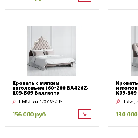
Кровать с мягким
Кровать
изголовьем 160*200 BA426Z-
изголов
K09-B09 Баллеттэ
K09-B09
ШxВxГ, см:
170x165x215
ШxВxГ, 
156 000 руб
130 000