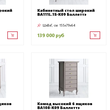
рокий
Кабинетный стол широкий
BA111L.1S-K09 Баллеттэ
ШxВxГ, см:
155x79x64
139 000 руб
щиков
Комод высокий 6 ящиков
BA108-K09 Баллеттэ