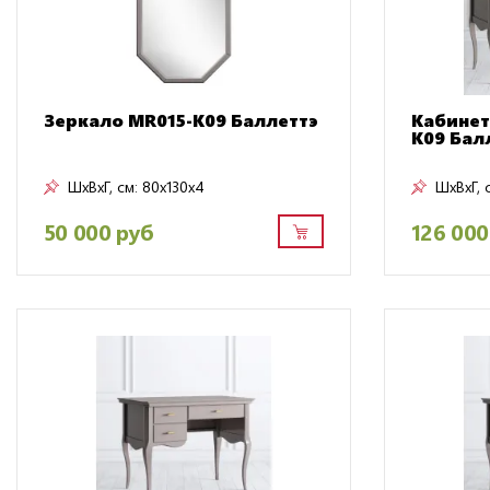
Зеркало MR015-K09 Баллеттэ
Кабинет
K09 Бал
ШxВxГ, см:
80x130x4
ШxВxГ, 
50 000 руб
126 000