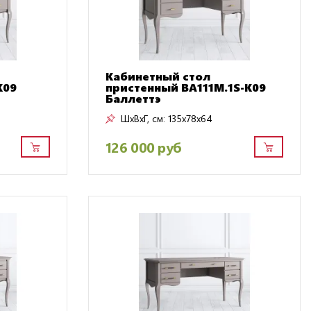
Кабинетный стол
K09
пристенный BA111M.1S-K09
Баллеттэ
ШxВxГ, см:
135x78x64
126 000 руб