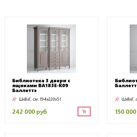
Библиотека 3 двери с
Библиот
ящиками BA183E-K09
Баллетт
Баллеттэ
ШxВxГ, см:
194x220x51
ШxВxГ, 
242 000 руб
150 000