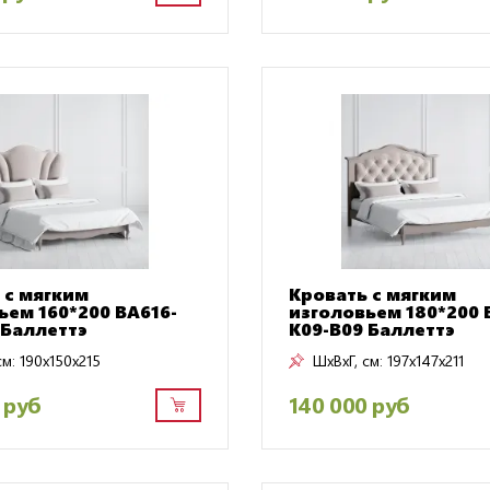
 с мягким
Кровать с мягким
ьем 160*200 BA616-
изголовьем 180*200 
 Баллеттэ
K09-B09 Баллеттэ
см:
190x150x215
ШxВxГ, см:
197x147x211
 руб
140 000 руб