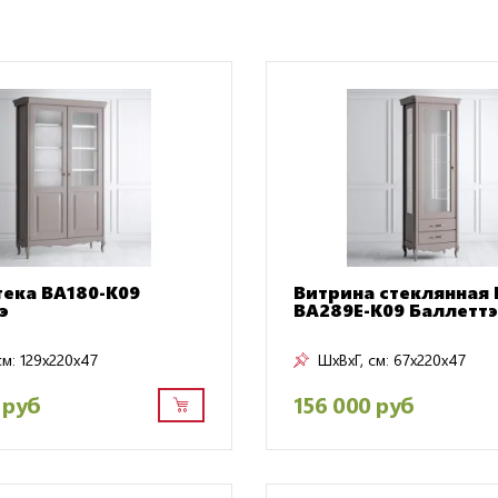
ека BA180-K09
Витрина стеклянная 
э
BA289E-K09 Баллеттэ
см:
129x220x47
ШxВxГ, см:
67x220x47
 руб
156 000 руб