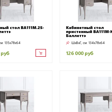
ный стол BA111M.2S-
Кабинетный стол
леттэ
пристенный BA111M-
Баллеттэ
см:
135x78x64
ШxВxГ, см:
134x78x64
 руб
126 000 руб