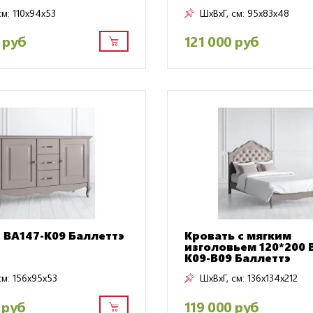
см:
110x94x53
ШxВxГ, см:
95x83x48
 руб
121 000 руб
 BA147-K09 Баллеттэ
Кровать с мягким
изголовьем 120*200 
K09-B09 Баллеттэ
см:
156x95x53
ШxВxГ, см:
136x134x212
 руб
119 000 руб