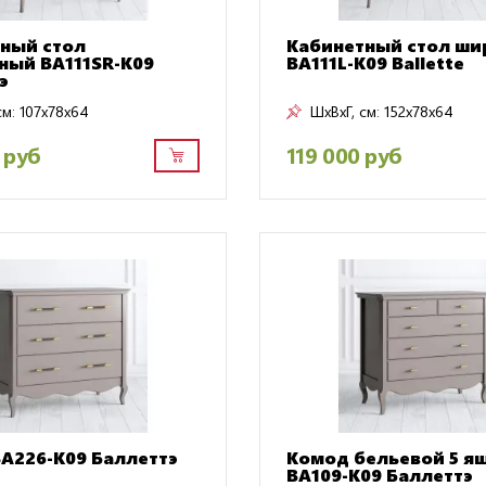
ный стол
Кабинетный стол ши
ный BA111SR-K09
BA111L-K09 Ballette
э
см:
107x78x64
ШxВxГ, см:
152x78x64
 руб
119 000 руб
A226-K09 Баллеттэ
Комод бельевой 5 я
BA109-K09 Баллеттэ