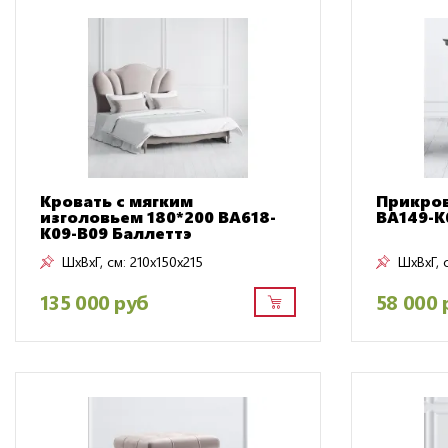
Кровать с мягким
Прикров
изголовьем 180*200 BA618-
BA149-K
K09-B09 Баллеттэ
ШxВxГ, см:
210x150x215
ШxВxГ, 
135 000 руб
58 000 