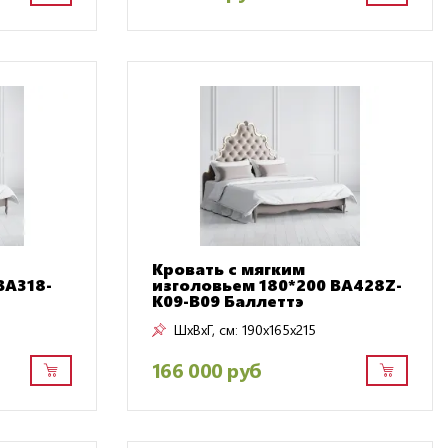
Кровать с мягким
BA318-
изголовьем 180*200 BA428Z-
K09-B09 Баллеттэ
ШxВxГ, см:
190x165x215
166 000 руб