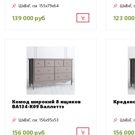
ШxВxГ, см:
155x79x64
ШxВxГ, 
139 000 руб
123 000
Комод широкий 8 ящиков
Креденс
BA134-K09 Баллеттэ
ШxВxГ, см:
156x95x53
ШxВxГ, 
156 000 руб
156 000