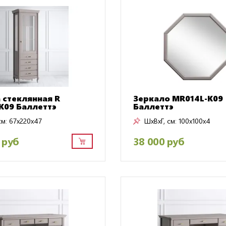
 стеклянная R
Зеркало MR014L-K09
K09 Баллеттэ
Баллеттэ
см:
67x220x47
ШxВxГ, см:
100x100x4
 руб
38 000 руб