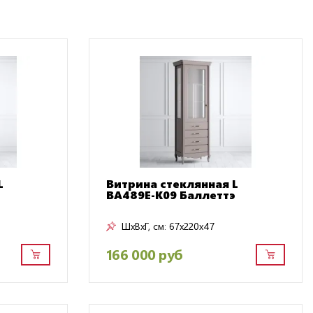
L
Витрина стеклянная L
BA489E-K09 Баллеттэ
ШxВxГ, см:
67x220x47
166 000 руб