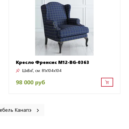
Кресло Френсис M12-BG-0363
ШxВxГ, см:
81x104x104
98 000 руб
мебель Канапэ