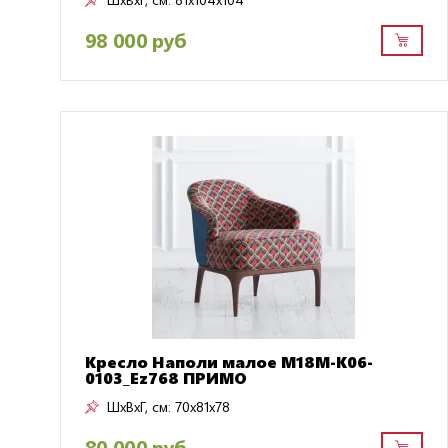
98 000 руб
Кресло Наполи малое M18M-K06-
0103_Ez768 ПРИМО
ШxВxГ, см:
70x81x78
80 000 руб