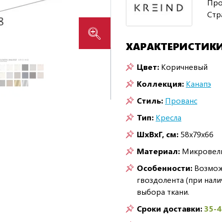
Про
Стр
ХАРАКТЕРИСТИК
Цвет:
Коричневый
Коллекция:
Канапэ
Стиль:
Прованс
Тип:
Кресла
ШxВxГ, см:
58x79x66
Материал:
Микровел
Особенности:
Возможн
гвоздолента (при нали
выбора ткани.
Сроки доставки:
35-