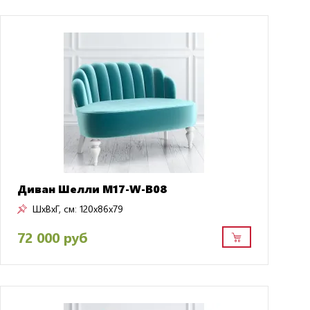
Диван Шелли M17-W-B08
ШxВxГ, см:
120x86x79
72 000 руб