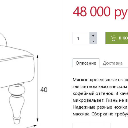
48 000 р
+
В К
-
Описание
Доставка
Мягкое кресло является 
элегантном классическом
кофейный оттенок. В кач
микровельвет. Ткань не 
Надежные резные ножки г
массива. Сборка не требуе