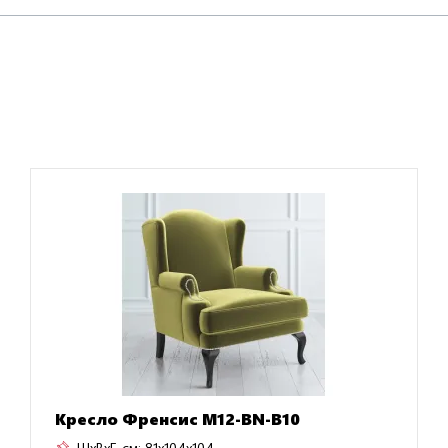
Кресло Френсис M12-BN-B10
ШxВxГ, см:
81x104x104