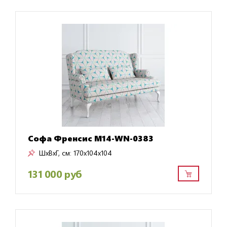
Софа Френсис M14-WN-0383
ШxВxГ, см:
170x104x104
131 000 руб