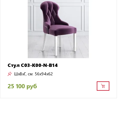
Стул C03-K00-N-B14
ШxВxГ, см:
56x94x62
25 100 руб