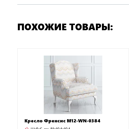
ПОХОЖИЕ ТОВАРЫ:
Кресло Френсис M12-WN-0384
ШxВxГ, см:
81x104x104