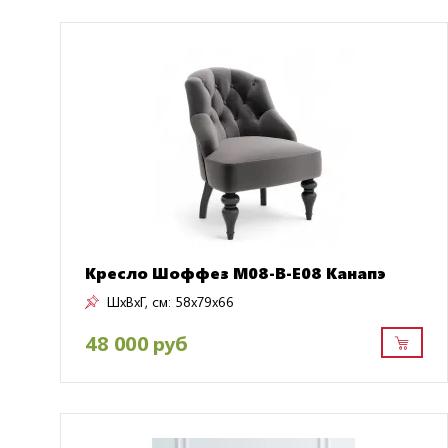
Кресло Шоффез M08-B-E08 Канапэ
ШxВxГ, см:
58x79x66
48 000 руб