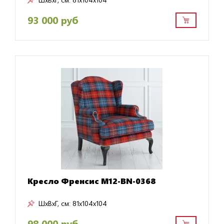
93 000 руб
Кресло Френсис M12-BN-0368
ШxВxГ, см:
81x104x104
98 000 руб