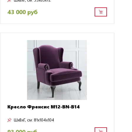
43 000 руб
Кресло Френсис M12-BN-B14
ШxВxГ, см:
81x104x104
93 000 руб