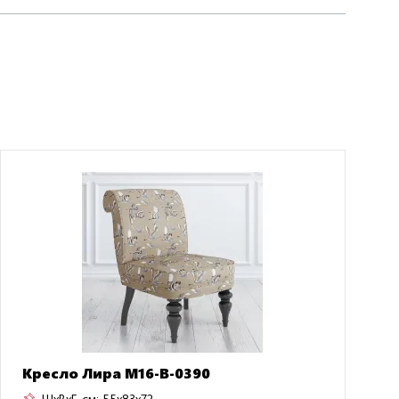
Кресло Лира M16-B-0390
ШxВxГ, см:
55x83x72