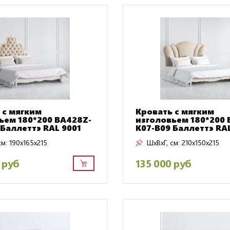
 с мягким
Кровать с мягким
ьем 180*200 BA428Z-
изголовьем 180*200 
 Баллеттэ RAL 9001
K07-B09 Баллеттэ RAL
см:
190x165x215
ШxВxГ, см:
210x150x215
 руб
135 000 руб