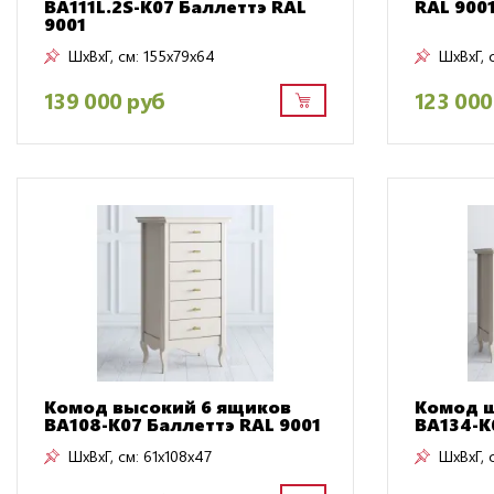
BA111L.2S-K07 Баллеттэ RAL
RAL 900
9001
ШxВxГ, см:
155x79x64
ШxВxГ, 
139 000 руб
123 000
Комод высокий 6 ящиков
Комод 
BA108-K07 Баллеттэ RAL 9001
BA134-K
ШxВxГ, см:
61x108x47
ШxВxГ, 