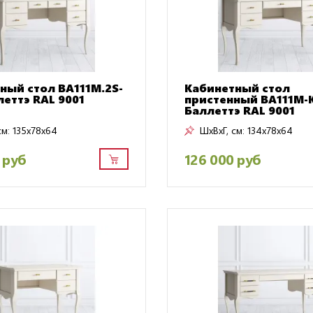
ный стол BA111M.2S-
Кабинетный стол
леттэ RAL 9001
пристенный BA111M-
Баллеттэ RAL 9001
см:
135x78x64
ШxВxГ, см:
134x78x64
 руб
126 000 руб