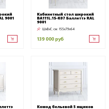
рокий
Кабинетный стол широкий
AL 9001
BA111L.1S-K07 Баллеттэ RAL
9001
ШxВxГ, см:
155x79x64
139 000 руб
ллеттэ
Комод бельевой 5 ящиков