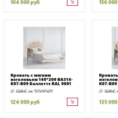
104 000 руб
156 000
Кровать с мягким
Кровать
изголовьем 140*200 BA314-
изголов
K07-B09 Баллеттэ RAL 9001
K07-B09
ШxВxГ, см:
157x147x211
ШxВxГ, 
124 000 руб
135 000