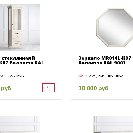
 стеклянная R
Зеркало MR014L-K07
K07 Баллеттэ RAL
Баллеттэ RAL 9001
см:
67x220x47
ШxВxГ, см:
100x100x4
 руб
38 000 руб