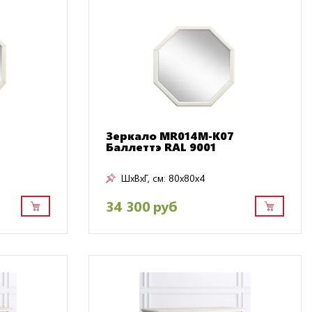
Зеркало MR014M-K07
Баллеттэ RAL 9001
ШxВxГ, см:
80x80x4
34 300 руб