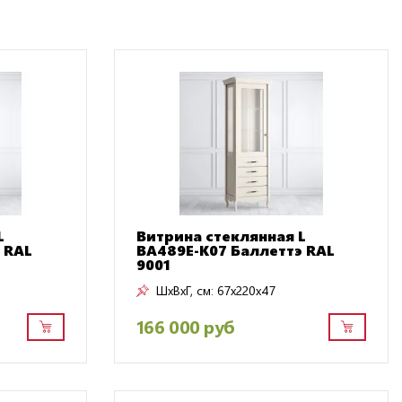
L
Витрина стеклянная L
 RAL
BA489E-K07 Баллеттэ RAL
9001
ШxВxГ, см:
67x220x47
166 000 руб