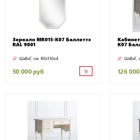
Зеркало MR015-K07 Баллеттэ
Кабинет
RAL 9001
K07 Бал
ШxВxГ, см:
80x130x4
ШxВxГ, 
50 000 руб
126 000