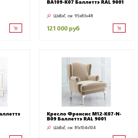
BA109-K07 Баллеттэ RAL 9001
ШxВxГ, см:
95x83x48
121 000 руб
аллеттэ
Кресло Френсис M12-K07-N-
B09 Баллеттэ RAL 9001
ШxВxГ, см:
81x104x104