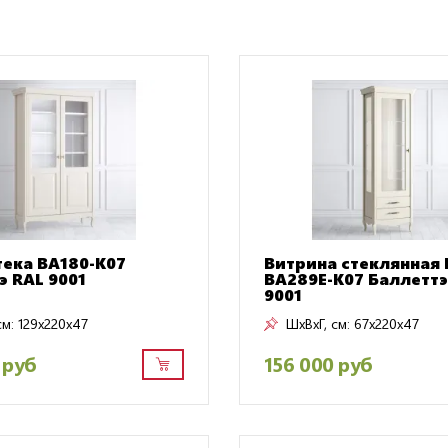
ека BA180-K07
Витрина стеклянная 
э RAL 9001
BA289E-K07 Баллеттэ
9001
см:
129x220x47
ШxВxГ, см:
67x220x47
 руб
156 000 руб