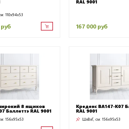
1
RAL 9001
см:
110x94x53
 руб
167 000 руб
широкий 8 ящиков
Креденс BA147-K07 Б
07 Баллеттэ RAL 9001
RAL 9001
см:
156x95x53
ШxВxГ, см:
156x95x53