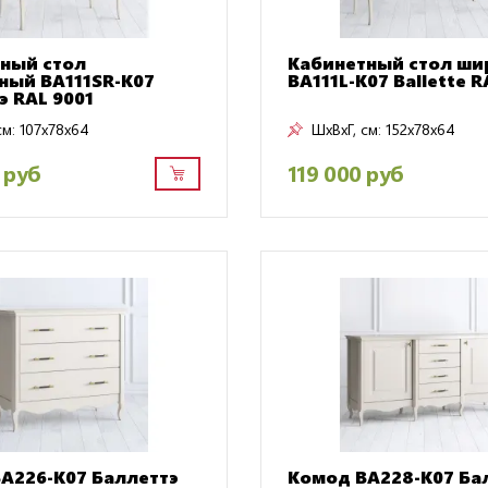
ный стол
Кабинетный стол ши
ный BA111SR-K07
BA111L-K07 Ballette R
э RAL 9001
см:
107x78x64
ШxВxГ, см:
152x78x64
 руб
119 000 руб
A226-K07 Баллеттэ
Комод BA228-K07 Ба