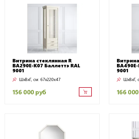
Витрина стеклянная R
Витрина
BA290E-K07 Баллеттэ RAL
BA490E-
9001
9001
ШxВxГ, см:
67x220x47
ШxВxГ, 
156 000 руб
166 000