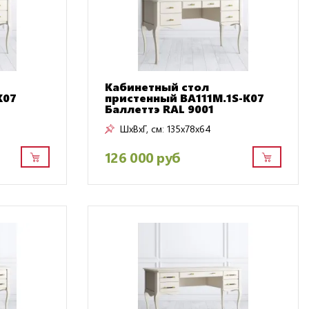
Кабинетный стол
K07
пристенный BA111M.1S-K07
Баллеттэ RAL 9001
ШxВxГ, см:
135x78x64
126 000 руб