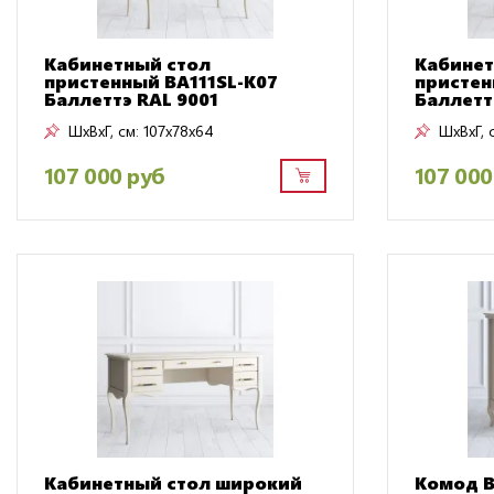
Кабинетный стол
Кабинет
пристенный BA111SL-K07
пристен
Баллеттэ RAL 9001
Баллетт
ШxВxГ, см:
107x78x64
ШxВxГ, 
107 000 руб
107 000
Кабинетный стол широкий
Комод B