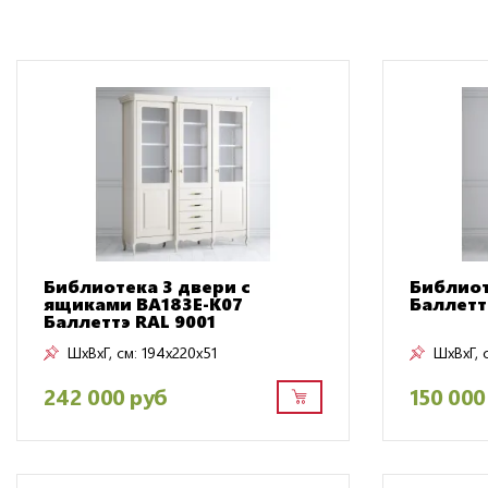
Библиотека 3 двери с
Библиот
ящиками BA183E-K07
Баллетт
Баллеттэ RAL 9001
ШxВxГ, см:
194x220x51
ШxВxГ, 
242 000 руб
150 000