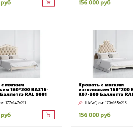
 руб
156 000 руб
 с мягким
Кровать с мягким
ьем 160*200 BA316-
изголовьем 160*200 
 Баллеттэ RAL 9001
K07-B09 Баллеттэ RAL
см:
177x147x211
ШxВxГ, см:
170x165x215
 руб
156 000 руб