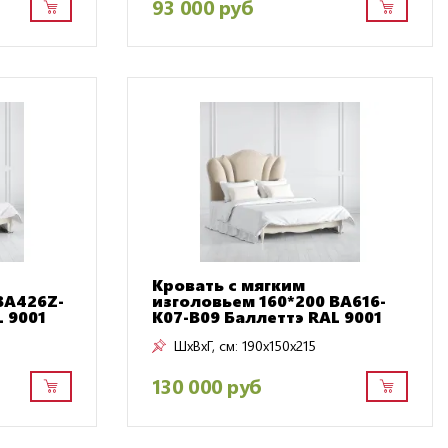
93 000 руб
Кровать с мягким
BA426Z-
изголовьем 160*200 BA616-
 9001
K07-B09 Баллеттэ RAL 9001
ШxВxГ, см:
190x150x215
130 000 руб