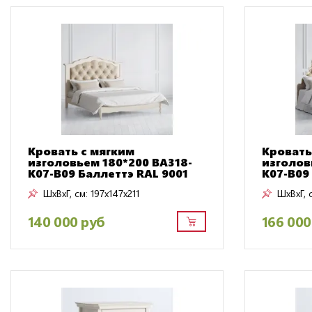
Кровать с мягким
Кровать
изголовьем 180*200 BA318-
изголов
K07-B09 Баллеттэ RAL 9001
K07-B09
ШxВxГ, см:
197x147x211
ШxВxГ, 
140 000 руб
166 000