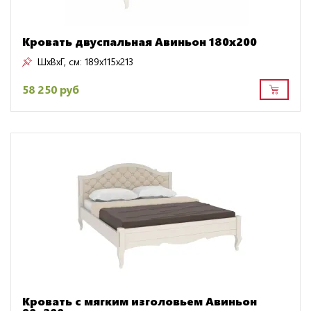
Кровать двуспальная Авиньон 180х200
ШxВxГ, см:
189x115x213
58 250 руб
Кровать с мягким изголовьем Авиньон