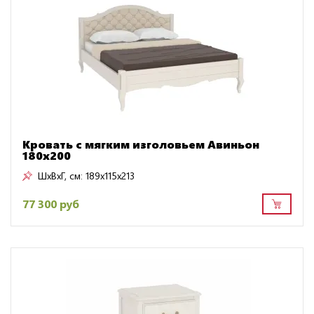
Кровать с мягким изголовьем Авиньон
180х200
ШxВxГ, см:
189x115x213
77 300 руб