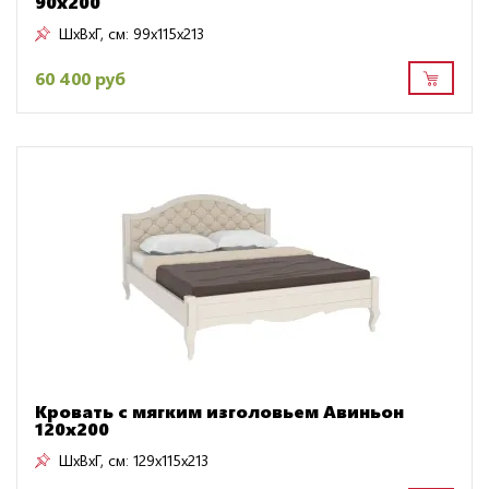
90х200
ШxВxГ, см:
99x115x213
60 400 руб
Кровать с мягким изголовьем Авиньон
120х200
ШxВxГ, см:
129x115x213