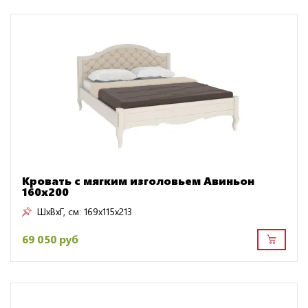
Кровать с мягким изголовьем Авиньон
160х200
ШxВxГ, см:
169x115x213
69 050 руб