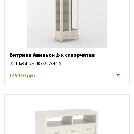
Витрина Авиньон 2-х створчатая
ШxВxГ, см:
107x207x46.5
125 150 руб