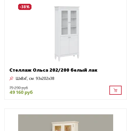
-38%
Стеллаж Ольса 202/200 белый лак
ШxВxГ, см:
93x202x38
79 290 руб
49 160 руб