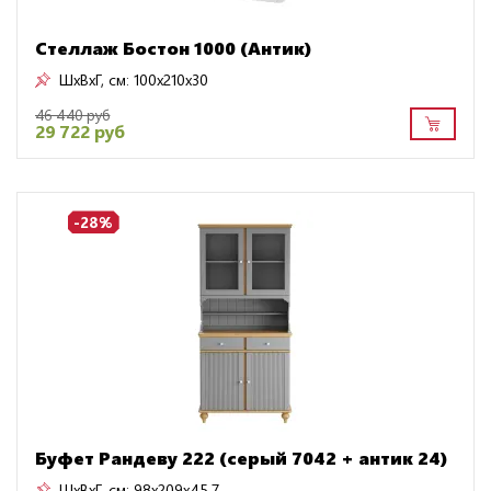
Стеллаж Бостон 1000 (Антик)
ШxВxГ, см:
100x210x30
46 440 руб
29 722 руб
-28%
Буфет Рандеву 222 (серый 7042 + антик 24)
ШxВxГ, см:
98x209x45.7