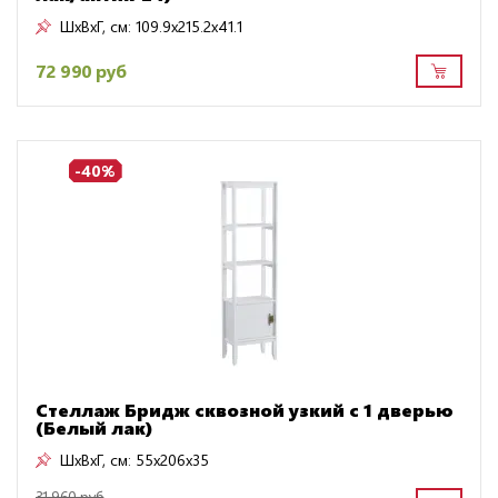
ШxВxГ, см:
109.9x215.2x41.1
72 990 руб
-40%
Стеллаж Бридж сквозной узкий с 1 дверью
(Белый лак)
ШxВxГ, см:
55x206x35
31 960 руб