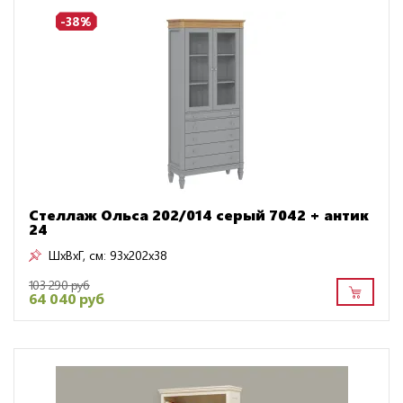
-38%
Стеллаж Ольса 202/014 серый 7042 + антик
24
ШxВxГ, см:
93x202x38
103 290 руб
64 040 руб