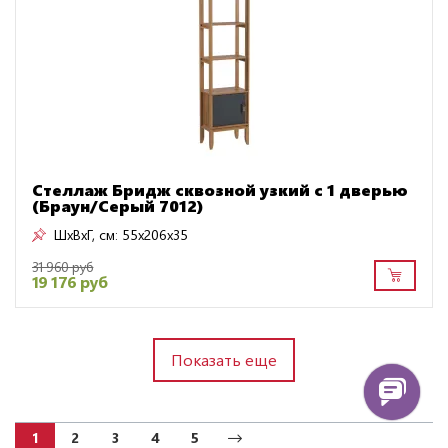
Стеллаж Бридж сквозной узкий с 1 дверью
(Браун/Серый 7012)
ШxВxГ, см:
55x206x35
31 960 руб
19 176 руб
Показать еще
1
2
3
4
5