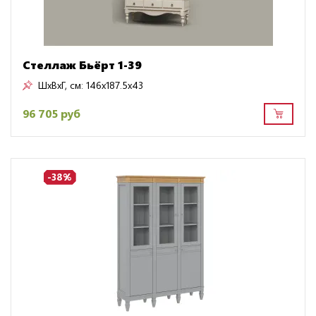
Стеллаж Бьёрт 1-39
ШxВxГ, см:
146x187.5x43
96 705 руб
-38%