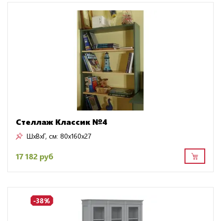
Стеллаж Классик №4
ШxВxГ, см:
80x160x27
17 182 руб
-38%