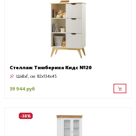
Стеллаж Тимберика Кидс №20
ШxВxГ, см:
82x134x45
39 944 руб
-38%