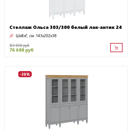
Стеллаж Ольса 303/300 белый лак-антик 24
ШxВxГ, см:
143x202x38
123 690 руб
76 688 руб
-38%