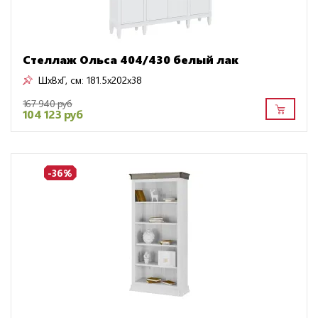
Стеллаж Ольса 404/430 белый лак
ШxВxГ, см:
181.5x202x38
167 940 руб
104 123 руб
-36%