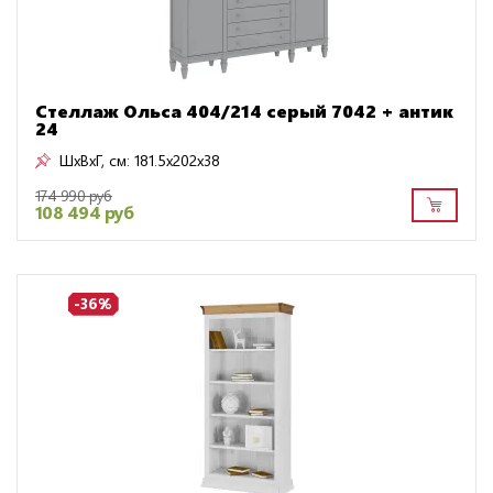
Стеллаж Ольса 404/214 серый 7042 + антик
24
ШxВxГ, см:
181.5x202x38
174 990 руб
108 494 руб
-36%