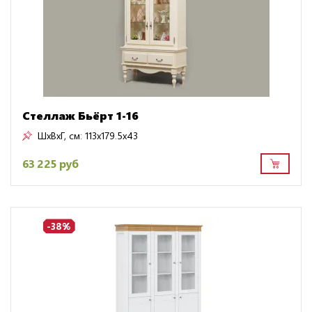
Стеллаж Бьёрт 1-16
ШxВxГ, см:
113x179.5x43
63 225 руб
-38%