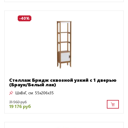
-40%
Стеллаж Бридж сквозной узкий с 1 дверью
(Браун/Белый лак)
ШxВxГ, см:
55x206x35
31 960 руб
19 176 руб