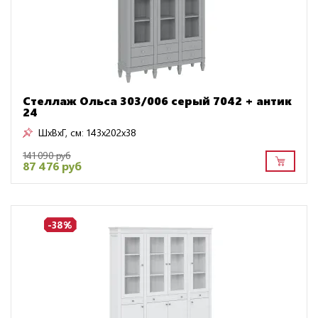
Стеллаж Ольса 303/006 серый 7042 + антик
24
ШxВxГ, см:
143x202x38
141 090 руб
87 476 руб
-38%