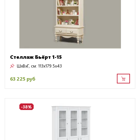
Стеллаж Бьёрт 1-15
ШxВxГ, см:
113x179.5x43
63 225 руб
-38%