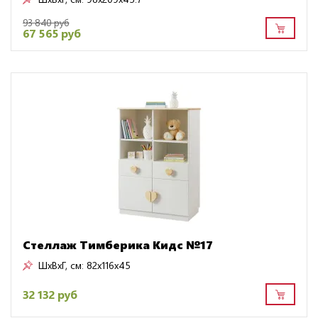
93 840 руб
67 565 руб
Стеллаж Тимберика Кидс №17
ШxВxГ, см:
82x116x45
32 132 руб