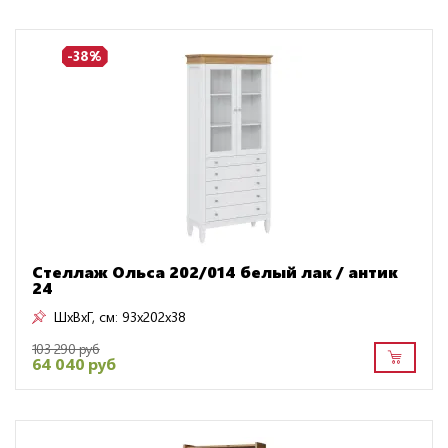
-38%
Стеллаж Ольса 202/014 белый лак / антик
24
ШxВxГ, см:
93x202x38
103 290 руб
64 040 руб