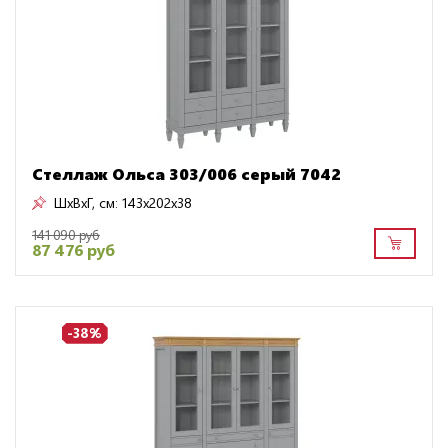
Стеллаж Ольса 303/006 серый 7042
ШxВxГ, см:
143x202x38
141 090 руб
87 476 руб
-38%