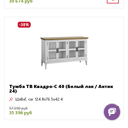
39 674 руб
-38%
Тумба TB Квадро-С 40 (Белый лак / Антик
24)
ШxВxГ, см:
124.8x76.5x42.4
57 090 руб
35 396 руб