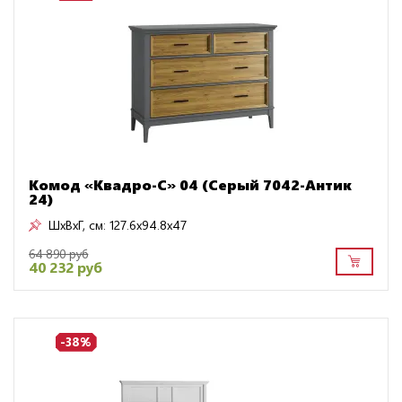
Комод «Квадро-С» 04 (Серый 7042-Антик
24)
ШxВxГ, см:
127.6x94.8x47
64 890 руб
40 232 руб
-38%