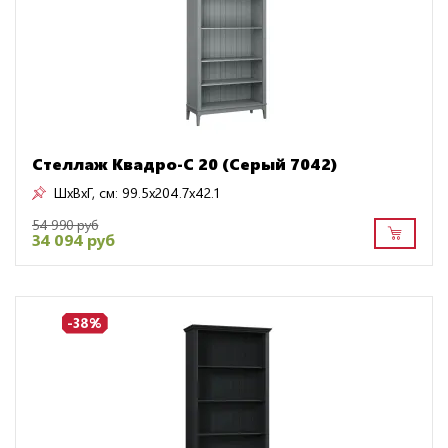
Стеллаж Квадро-С 20 (Серый 7042)
ШxВxГ, см:
99.5x204.7x42.1
54 990 руб
34 094 руб
-38%