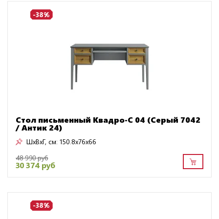
-38%
Стол письменный Квадро-С 04 (Серый 7042
/ Антик 24)
ШxВxГ, см:
150.8x76x66
48 990 руб
30 374 руб
-38%