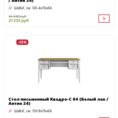
/ Антик 24)
ШxВxГ, см:
126.4x76x66
34 440 руб
21 353 руб
-38%
Стол письменный Квадро-С 04 (Белый лак /
Антик 24)
ШxВxГ, см:
150.8x76x66