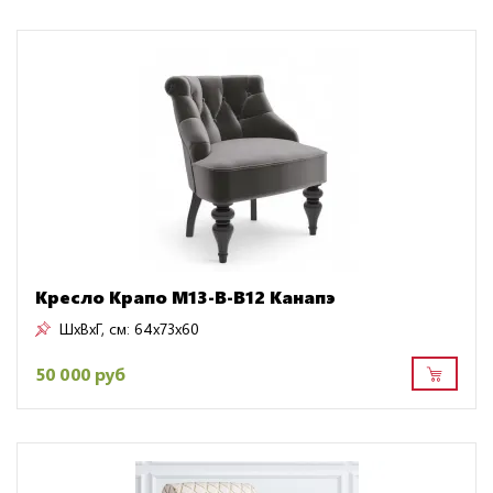
Кресло Крапо M13-B-B12 Канапэ
ШxВxГ, см:
64x73x60
50 000 руб