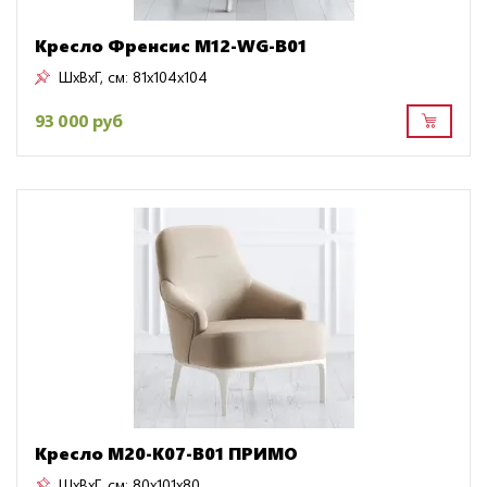
Кресло Френсис M12-WG-B01
ШxВxГ, см:
81x104x104
93 000 руб
Кресло M20-K07-B01 ПРИМО
ШxВxГ, см:
80x101x80