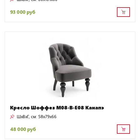
93 000 руб
Кресло Шоффез M08-B-E08 Канапэ
ШxВxГ, см:
58x79x66
48 000 руб