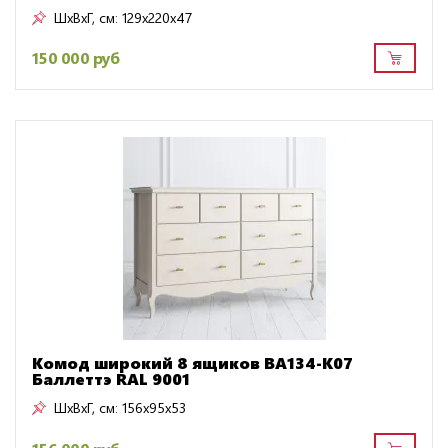
ШxВxГ, см:
129x220x47
150 000 руб
Комод широкий 8 ящиков BA134-K07
Баллеттэ RAL 9001
ШxВxГ, см:
156x95x53