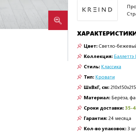
Про
Стр
ХАРАКТЕРИСТИК
Цвет:
Светло-бежевы
Коллекция:
Баллеттэ 
Стиль:
Классика
Тип:
Кровати
ШxВxГ, см:
210x150x215
Материал:
Берёза, ф
Сроки доставки:
35-
Гарантия:
24 месяца
Кол-во упаковок:
3 шт