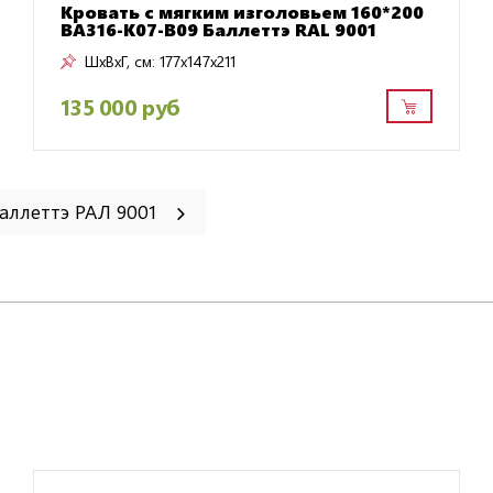
Кровать с мягким изголовьем 160*200
BA316-K07-B09 Баллеттэ RAL 9001
ШxВxГ, см:
177x147x211
135 000 руб
аллеттэ РАЛ 9001