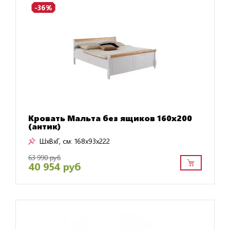
-36%
Кровать Мальта без ящиков 160х200
(антик)
ШxВxГ, см:
168x93x222
63 990 руб
40 954 руб