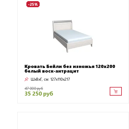
-25%
Кровать Бейли без изножья 120х200
белый воск-антрацит
ШxВxГ, см:
127x110x217
47 000 руб
35 250 руб