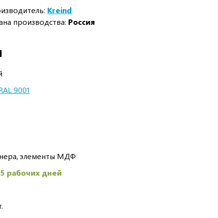
изводитель:
Kreind
ана производства:
Россия
И
й
RAL 9001
анера, элементы МДФ
45 рабочих дней
.