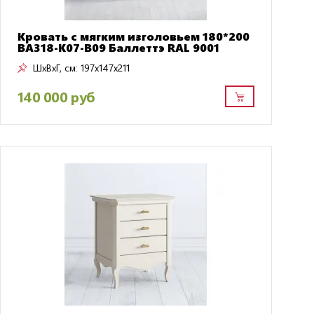
Кровать с мягким изголовьем 180*200
BA318-K07-B09 Баллеттэ RAL 9001
ШxВxГ, см:
197x147x211
140 000 руб