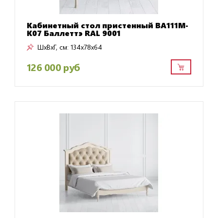
Кабинетный стол пристенный BA111M-
K07 Баллеттэ RAL 9001
ШxВxГ, см:
134x78x64
126 000 руб