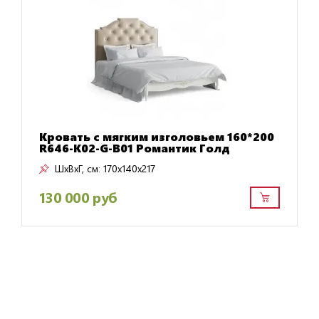
Кровать с мягким изголовьем 160*200
R646-K02-G-B01 Романтик Голд
ШxВxГ, см:
170x140x217
130 000 руб