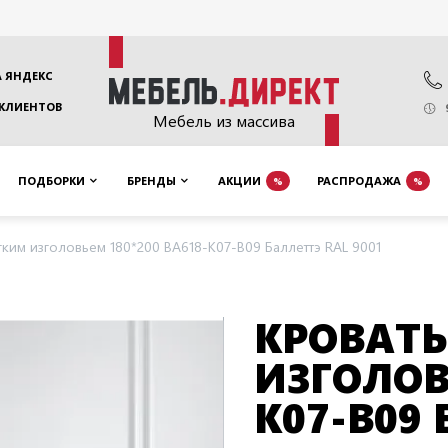
 ЯНДЕКС
 КЛИЕНТОВ
Мебель из массива
ПОДБОРКИ
БРЕНДЫ
АКЦИИ
РАСПРОДАЖА
%
%
гким изголовьем 180*200 BA618-K07-B09 Баллеттэ RAL 9001
КРОВАТЬ
ИЗГОЛОВ
K07-B09 