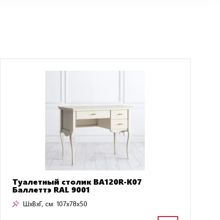
Туалетный столик BA120R-K07
Баллеттэ RAL 9001
ШxВxГ, см:
107x78x50