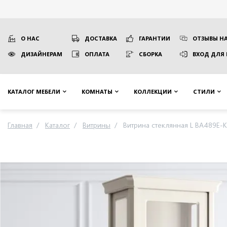
О НАС
ДОСТАВКА
ГАРАНТИИ
ОТЗЫВЫ НА
ДИЗАЙНЕРАМ
ОПЛАТА
СБОРКА
ВХОД ДЛЯ
КАТАЛОГ МЕБЕЛИ
КОМНАТЫ
КОЛЛЕКЦИИ
СТИЛИ
Главная
Каталог
Витрины
Витрина стеклянная L BA489E-K