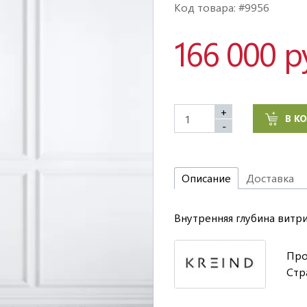
Код товара: #9956
166 000 р
+
В К
-
Описание
Доставка
Внутренняя глубина витри
Про
Стр