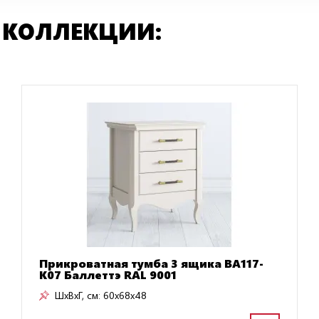
 КОЛЛЕКЦИИ:
Прикроватная тумба 3 ящика BA117-
K07 Баллеттэ RAL 9001
ШxВxГ, см:
60x68x48