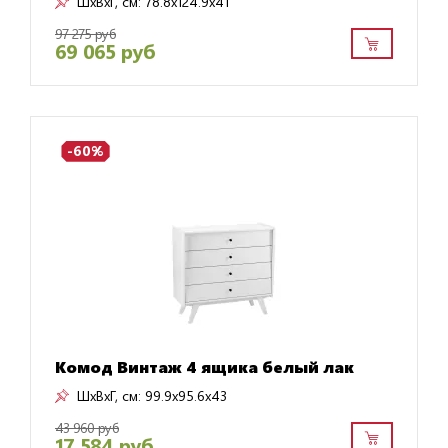
ШxВxГ, см:
78.8x124.9x41
97 275 руб
69 065 руб
-60%
Комод Винтаж 4 ящика белый лак
ШxВxГ, см:
99.9x95.6x43
43 960 руб
17 584 руб