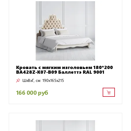
Кровать с мягким изголовьем 180*200
BA428Z-K07-B09 Баллеттэ RAL 9001
ШxВxГ, см:
190x165x215
166 000 руб