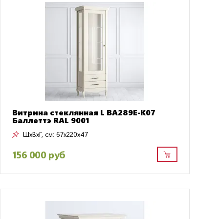
Витрина стеклянная L BA289E-K07
Баллеттэ RAL 9001
ШxВxГ, см:
67x220x47
156 000 руб