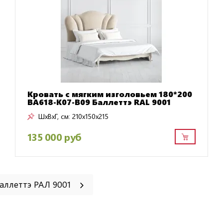
Кровать с мягким изголовьем 180*200
BA618-K07-B09 Баллеттэ RAL 9001
ШxВxГ, см:
210x150x215
135 000 руб
аллеттэ РАЛ 9001