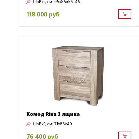
ШxВxГ, см:
95x85x56-46
118 000 руб
Комод Riva 3 ящика
ШxВxГ, см:
71x85x40
76 400 руб