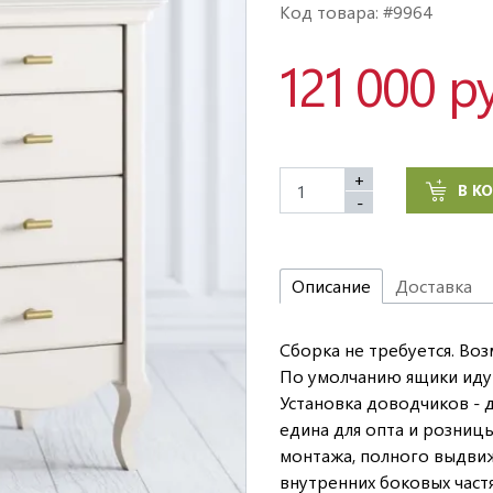
Код товара: #9964
121 000 р
+
В К
-
Описание
Доставка
Сборка не требуется. Во
По умолчанию ящики иду
Установка доводчиков - до
едина для опта и розниц
монтажа, полного выдвиж
внутренних боковых част