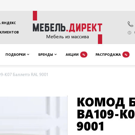
 ЯНДЕКС
 КЛИЕНТОВ
Мебель из массива
ПОДБОРКИ
БРЕНДЫ
АКЦИИ
РАСПРОДАЖА
%
%
9-K07 Баллеттэ RAL 9001
КОМОД Б
BA109-K
9001