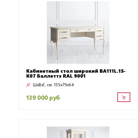
Кабинетный стол широкий BA111L.1S-
K07 Баллеттэ RAL 9001
ШxВxГ, см:
155x79x64
139 000 руб