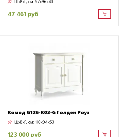
ШxВxГ, см:
97x96x43
47 461 руб
Комод G126-K02-G Голден Роуз
ШxВxГ, см:
110x94x53
123 000 руб