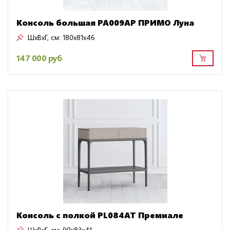
Консоль большая PA009AP ПРИМО Луна
ШxВxГ, см:
180x81x46
147 000 руб
Консоль с полкой PL084AT Премиале
ШxВxГ, см:
90x83x41