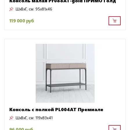
Консоль малая Pr088AT-gold ПРИМО Голд
ШxВxГ, см:
95x81x46
119 000 руб
Консоль с полкой PL004AT Премиале
ШxВxГ, см:
119x83x41
96 000 руб