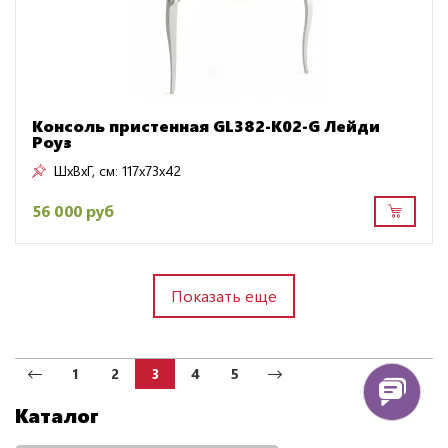
Консоль пристенная GL382-K02-G Лейди
Роуз
ШxВxГ, см:
117x73x42
56 000 руб
Показать еще
1
2
3
4
5
Каталог