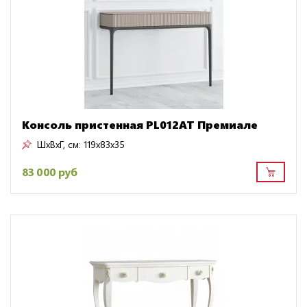
Консоль пристенная PL012AT Премиале
ШxВxГ, см:
119x83x35
83 000 руб