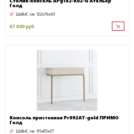
Столик-консоль APg182-K02-G Ательер
Голд
ШxВxГ, см:
122x76x43
67 000 руб
Консоль пристенная Pr092AT-gold ПРИМО
Голд
ШxВxГ, см:
95x85x37