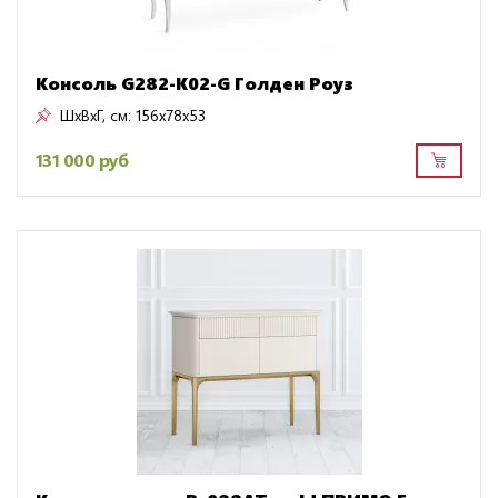
Консоль G282-K02-G Голден Роуз
ШxВxГ, см:
156x78x53
131 000 руб