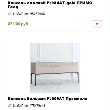
Консоль с полкой Pr084AT-gold ПРИМО
Голд
ШxВxГ, см:
95x85x46
87 000 руб
Консоль большая PL009AT Премиале
ШxВxГ, см:
175x79x41