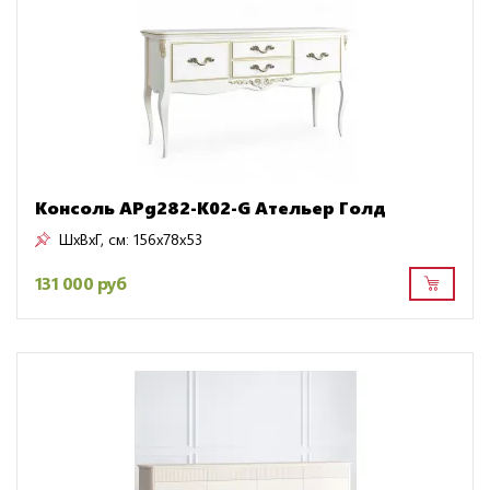
Консоль APg282-K02-G Ательер Голд
ШxВxГ, см:
156x78x53
131 000 руб