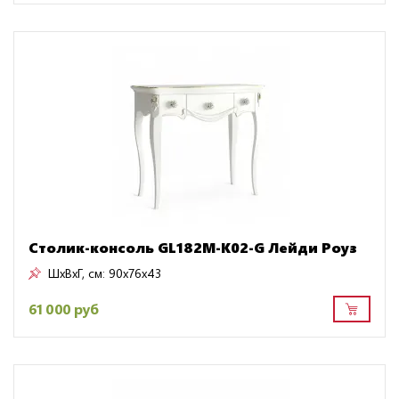
Столик-консоль GL182M-K02-G Лейди Роуз
ШxВxГ, см:
90x76x43
61 000 руб