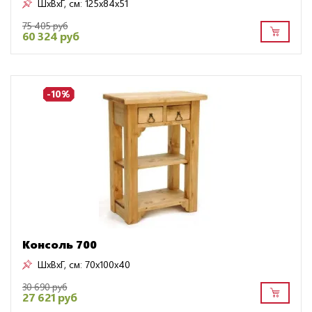
ШxВxГ, см:
125x84x51
75 405 руб
60 324 руб
-10%
Консоль 700
ШxВxГ, см:
70x100x40
30 690 руб
27 621 руб