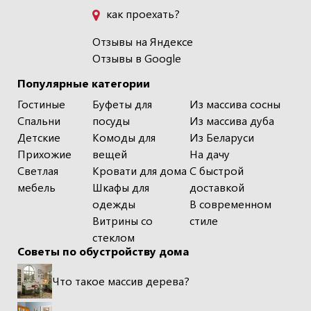
как проехать?
Отзывы на Яндексе
Отзывы в Google
Популярные категории
Гостиные
Буфеты для
Из массива сосны
Спальни
посуды
Из массива дуба
Детские
Комоды для
Из Беларуси
Прихожие
вещей
На дачу
Светлая
Кровати для дома
С быстрой
мебель
Шкафы для
доставкой
одежды
В современном
Витрины со
стиле
стеклом
Советы по обустройству дома
Что такое массив дерева?