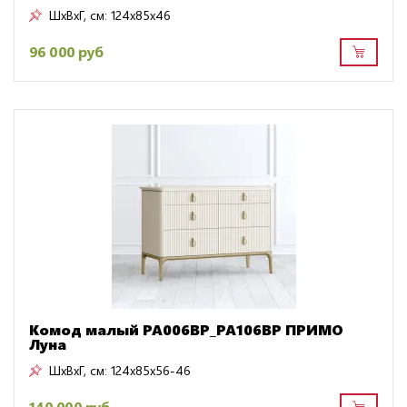
ШxВxГ, см:
124x85x46
96 000 руб
Комод малый PA006BP_PA106BP ПРИМО
Луна
ШxВxГ, см:
124x85x56-46
140 000 руб