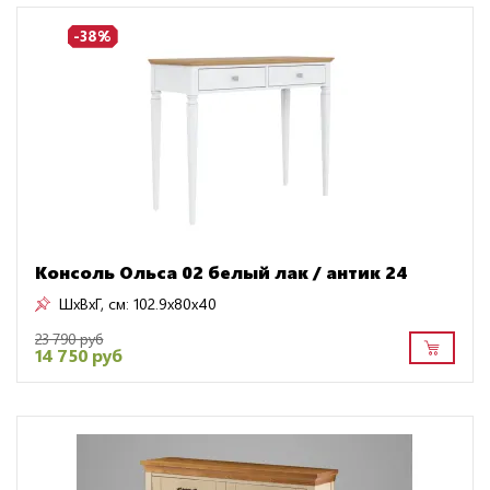
-38%
Консоль Ольса 02 белый лак / антик 24
ШxВxГ, см:
102.9x80x40
23 790 руб
14 750 руб