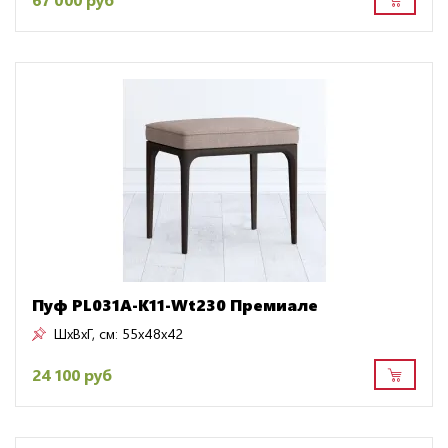
Пуф PL031A-K11-Wt230 Премиале
ШxВxГ, см:
55x48x42
24 100 руб