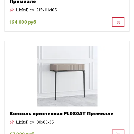
Премиале
ШxВxГ, см:
215x111x105
164 000 руб
Консоль пристенная PL080AT Премиале
ШxВxГ, см:
80x83x35
67 000 руб