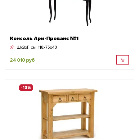
Консоль Ари-Прованс №1
ШxВxГ, см:
118x75x40
24 010 руб
-10%