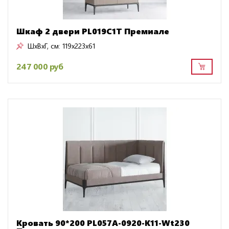
Шкаф 2 двери PL019C1T Премиале
ШxВxГ, см:
119x223x61
247 000 руб
Кровать 90*200 PL057A-0920-K11-Wt230