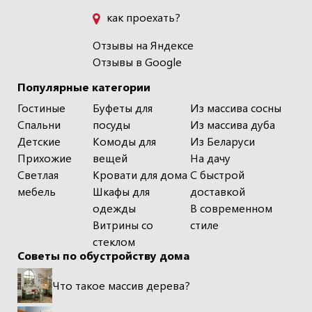
как проехать?
Отзывы на Яндексе
Отзывы в Google
Популярные категории
Гостиные
Буфеты для
Из массива сосны
Спальни
посуды
Из массива дуба
Детские
Комоды для
Из Беларуси
Прихожие
вещей
На дачу
Светлая
Кровати для дома
С быстрой
мебель
Шкафы для
доставкой
одежды
В современном
Витрины со
стиле
стеклом
Советы по обустройству дома
Что такое массив дерева?