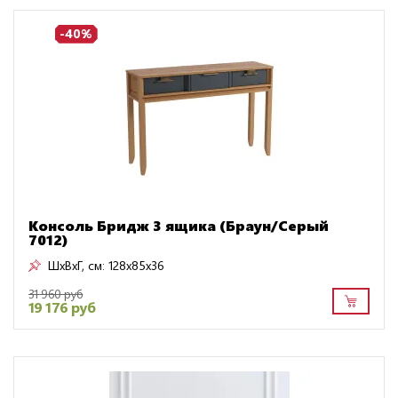
-40%
Консоль Бридж 3 ящика (Браун/Серый
7012)
ШxВxГ, см:
128x85x36
31 960 руб
19 176 руб