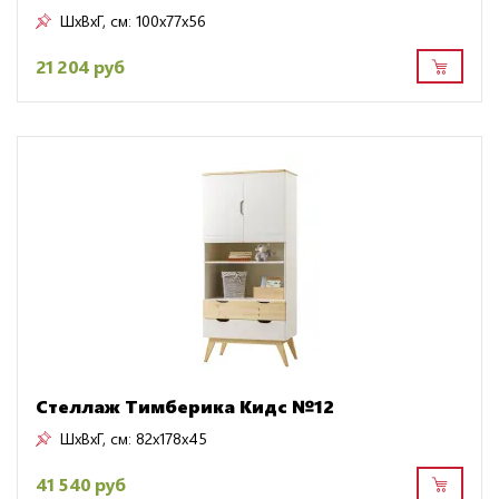
ШxВxГ, см:
100x77x56
21 204 руб
Стеллаж Тимберика Кидс №12
ШxВxГ, см:
82x178x45
41 540 руб