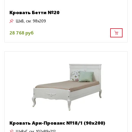
Кровать Бетти №20
ШxВ, см:
98x209
28 768 руб
Кровать Ари-Прованс №18/1 (90х200)
ШxВxГ, см:
102x89x212