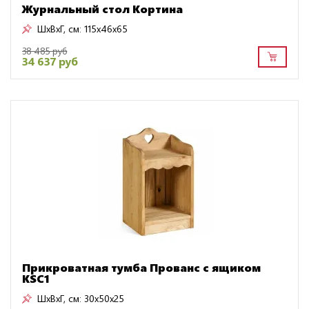
Журнальный стол Кортина
ШxВxГ, см:
115x46x65
38 485 руб
34 637 руб
Прикроватная тумба Прованс с ящиком
KSC1
ШxВxГ, см:
30x50x25