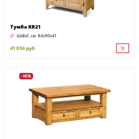
Тумба KR21
ШxВxГ, см:
84x90x41
41 056 руб
-10%