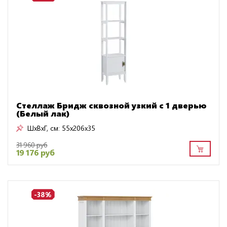
Стеллаж Бридж сквозной узкий с 1 дверью
(Белый лак)
ШxВxГ, см:
55x206x35
31 960 руб
19 176 руб
-38%