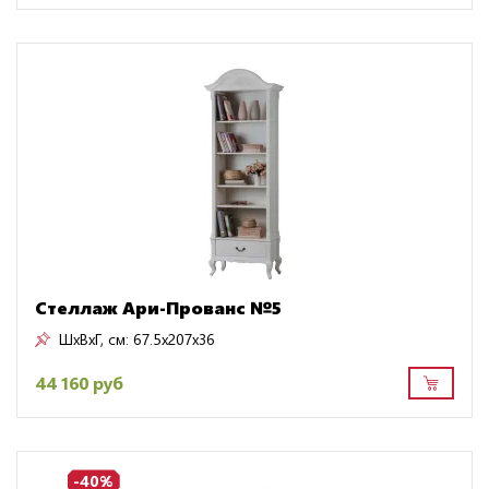
Стеллаж Ари-Прованс №5
ШxВxГ, см:
67.5x207x36
44 160 руб
-40%