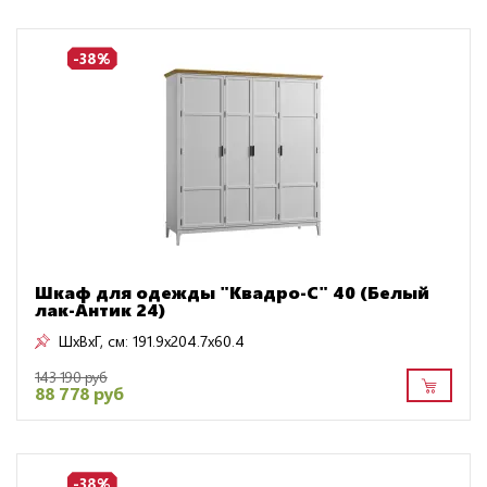
-38%
Шкаф для одежды "Квадро-С" 40 (Белый
лак-Антик 24)
ШxВxГ, см:
191.9x204.7x60.4
143 190 руб
88 778 руб
-38%