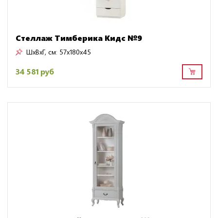
Стеллаж Тимберика Кидс №9
ШxВxГ, см:
57x180x45
34 581 руб