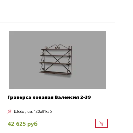
Граверса кованая Валенсия 2-39
ШxВxГ, см:
120x91x35
42 625 руб