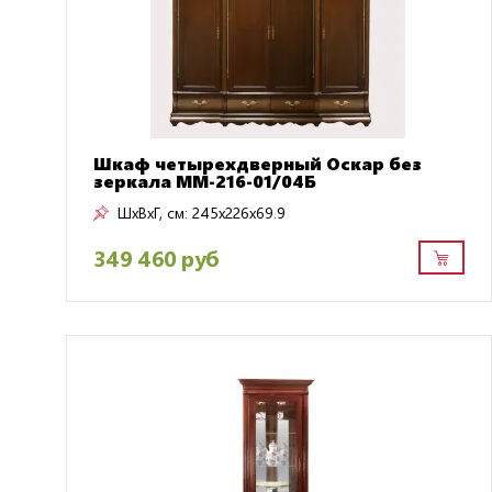
Шкаф четырехдверный Оскар без
зеркала ММ-216-01/04Б
ШxВxГ, см:
245x226x69.9
349 460 руб