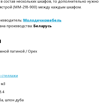
 в состав нескольких шкафов, то дополнительно нужно
ястрой (ММ-218-900) между каждым шкафом.
изводитель:
Молодечномебель
ана производства:
Беларусь
И
емной патиной / Орех
 стеллажи
6 м3
8.4
ба, шпон дуба