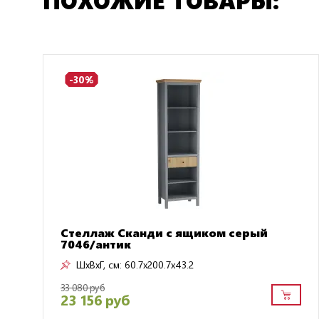
-30%
Стеллаж Сканди с ящиком серый
7046/антик
ШxВxГ, см:
60.7x200.7x43.2
33 080 руб
23 156 руб