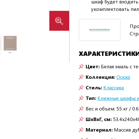
шкаф будет входить
укомплектовать пил
Про
Стр
ХАРАКТЕРИСТИК
Цвет:
Белая эмаль с т
Коллекция:
Оскар
Стиль:
Классика
Тип:
Книжные шкафы и
Вес и объем: 55 кг / 0.
ШxВxГ, см:
53.4x240x4
Материал:
Массив ду