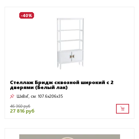
-40%
Стеллаж Бридж сквозной широкий с 2
дверями (Белый лак)
ШxВxГ, см:
107.6x206x35
46 360 руб
27 816 руб