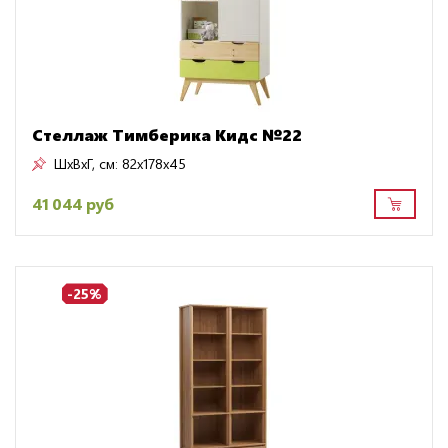
Стеллаж Тимберика Кидс №22
ШxВxГ, см:
82x178x45
41 044 руб
-25%