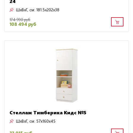
24
ШxВxГ, см:
181.5x202x38
174 990 руб
108 494 руб
Стеллаж Тимберика Кидс №5
ШxВxГ, см:
57x160x45
33 015 руб