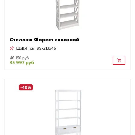
Стеллаж Форест сквозной
ШxВxГ, см:
99x213x46
46 150 руб
35 997 руб
-40%