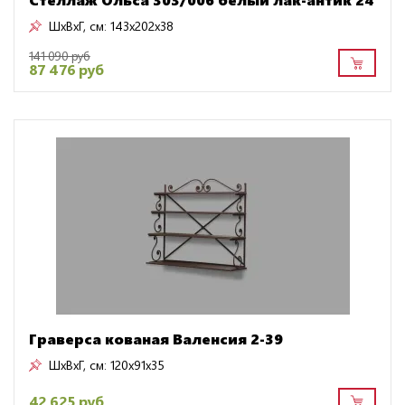
ШxВxГ, см:
143x202x38
141 090 руб
87 476 руб
Граверса кованая Валенсия 2-39
ШxВxГ, см:
120x91x35
42 625 руб