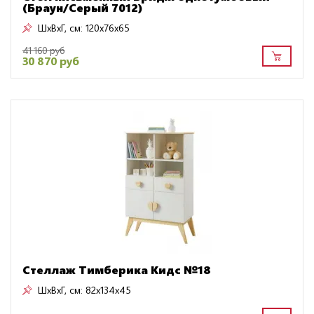
(Браун/Серый 7012)
ШxВxГ, см:
120x76x65
41 160 руб
30 870 руб
Стеллаж Тимберика Кидс №18
ШxВxГ, см:
82x134x45