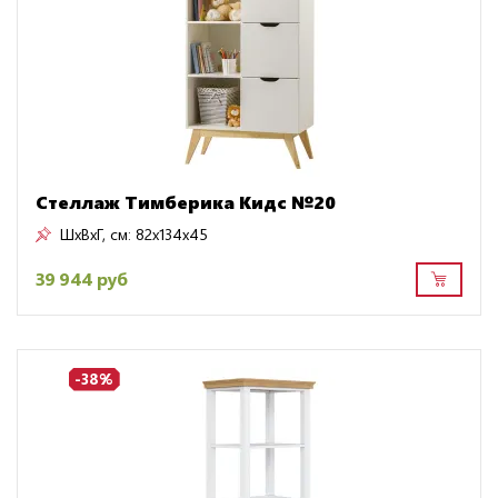
Стеллаж Тимберика Кидс №20
ШxВxГ, см:
82x134x45
39 944 руб
-38%