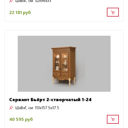
ШxВxГ, см:
52x96x33
22 181 руб
Сервант Бьёрт 2-створчатый 1-24
ШxВxГ, см:
113x157.5x37.5
40 595 руб