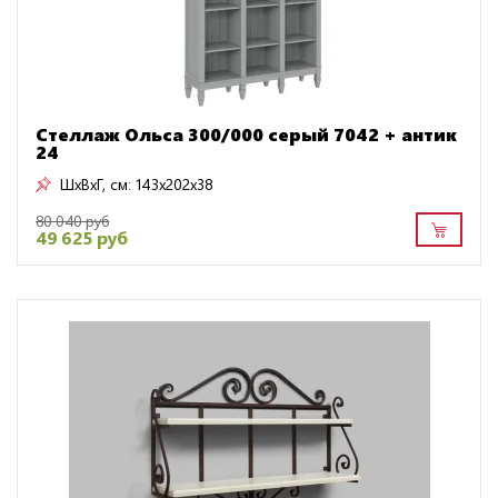
Стеллаж Ольса 300/000 серый 7042 + антик
24
ШxВxГ, см:
143x202x38
80 040 руб
49 625 руб