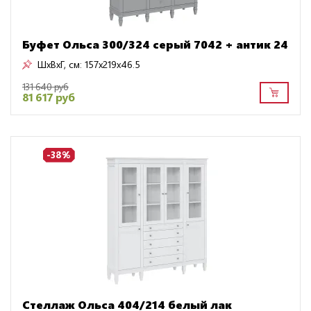
Буфет Ольса 300/324 серый 7042 + антик 24
ШxВxГ, см:
157x219x46.5
131 640 руб
81 617 руб
-38%
Стеллаж Ольса 404/214 белый лак