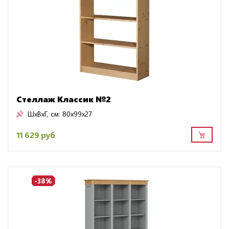
Стеллаж Классик №2
ШxВxГ, см:
80x99x27
11 629 руб
-38%