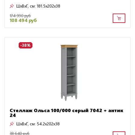
ШxВxГ, см:
181.5x202x38
174 990 руб
108 494 руб
-38%
Стеллаж Ольса 100/000 серый 7042 + антик
24
ШxВxГ, см:
54.2x202x38
38 640 руб