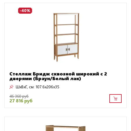
-40%
Стеллаж Бридж сквозной широкий с 2
дверями (Браун/Белый лак)
ШxВxГ, см:
107.6x206x35
46 360 руб
27 816 руб