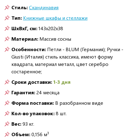
Стиль:
Скандинавия
Тип:
Книжные шкафы и стеллажи
ШxВxГ, см:
143x202x38
Материал:
Массив сосны
Особенности:
Петли - BLUM (Германия); Ручки -
Giusti (Италия) стиль классика, имеют форму
квадрата, материал металл, цвет серебро
состаренное;
Сроки доставки:
1-3 дня
Гарантия:
24 месяца
Форма поставки:
В разобранном виде
Кол-во упаковок:
8 шт.
Вес:
93 кг.
3
Объем:
0,156 м