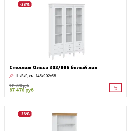
-38%
Стеллаж Ольса 303/006 белый лак
ШxВxГ, см:
143x202x38
141 090 руб
87 476 руб
-38%