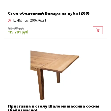
Стол обеденный Винара из дуба (200)
ШxВxГ, см:
200x76x91
126 001 руб
119 701 руб
Приставка к столу Шале из массива сосны
(бейц/масло)