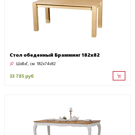
Стол обеденный Брамминг 182х82
ШxВxГ, см:
182x74x82
33 785 руб