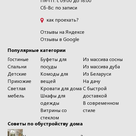
Пн-Пт: с 09:00 до 18:00
Сб-Вс: по записи
как проехать?
Отзывы на Яндексе
Отзывы в Google
Популярные категории
Гостиные
Буфеты для
Из массива сосны
Спальни
посуды
Из массива дуба
Детские
Комоды для
Из Беларуси
Прихожие
вещей
На дачу
Светлая
Кровати для дома
С быстрой
мебель
Шкафы для
доставкой
одежды
В современном
Витрины со
стиле
стеклом
Советы по обустройству дома