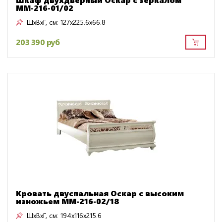
ММ-216-01/02
ШxВxГ, см:
127x225.6x66.8
203 390 руб
Кровать двуспальная Оскар с высоким
изножьем ММ-216-02/18
ШxВxГ, см:
194x116x215.6