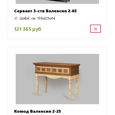
Сервант 3-ств Валенсия 2-65
ШxВxГ, см:
159x221x44
121 365 руб
Комод Валенсия 2-25