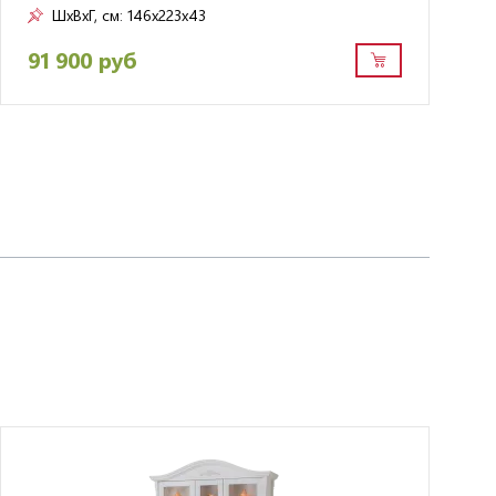
ШxВxГ, см:
146x223x43
91 900 руб