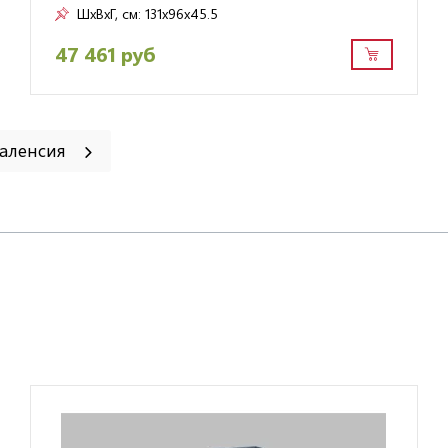
ШxВxГ, см:
131x96x45.5
47 461 руб
Валенсия