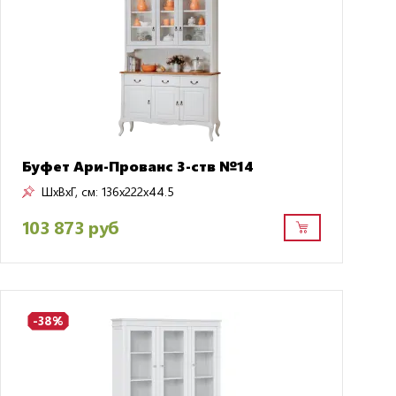
Буфет Ари-Прованс 3-ств №14
ШxВxГ, см:
136x222x44.5
103 873 руб
-38%