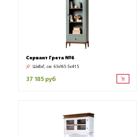
Сервант Грета №6
ШxВxГ, см:
63x165.5x41.5
37 185 руб