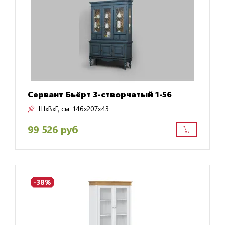
Сервант Бьёрт 3-створчатый 1-56
ШxВxГ, см:
146x207x43
99 526 руб
-38%