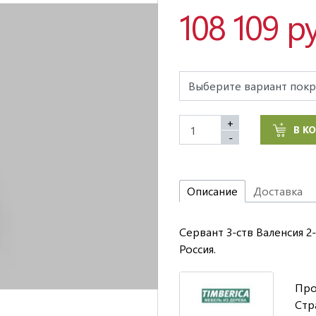
108 109 р
+
В К
-
Описание
Доставка
Сервант 3-ств Валенсия 2
Россия.
Про
Стр