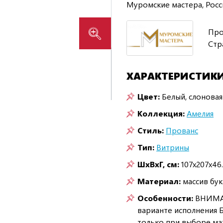
Муромские мастера, Росс
Про
Стр
ХАРАКТЕРИСТИК
Цвет:
Белый, слоновая
Коллекция:
Амелия
Стиль:
Прованс
Тип:
Витрины
ШxВxГ, см:
107x207x46
Материал:
массив бу
Особенности:
ВНИМАНИ
варианте исполнения 
только при выборе мат