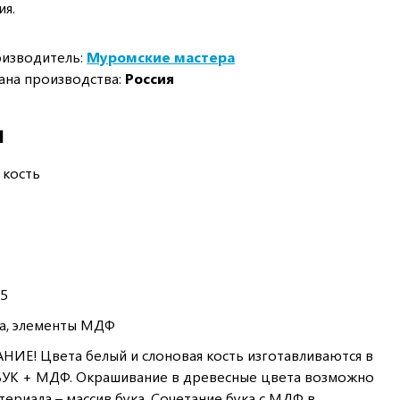
ия.
изводитель:
Муромские мастера
ана производства:
Россия
И
 кость
.5
ка, элементы МДФ
Е! Цвета белый и слоновая кость изготавливаются в
БУК + МДФ. Окрашивание в древесные цвета возможно
ериала – массив бука. Сочетание бука с МДФ в