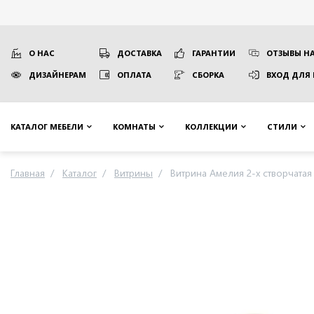
О НАС
ДОСТАВКА
ГАРАНТИИ
ОТЗЫВЫ НА
ДИЗАЙНЕРАМ
ОПЛАТА
СБОРКА
ВХОД ДЛЯ
КАТАЛОГ МЕБЕЛИ
КОМНАТЫ
КОЛЛЕКЦИИ
СТИЛИ
Главная
Каталог
Витрины
Витрина Амелия 2-х створчатая