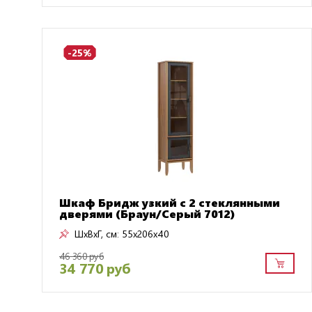
-25%
Шкаф Бридж узкий с 2 стеклянными
дверями (Браун/Серый 7012)
ШxВxГ, см:
55x206x40
46 360 руб
34 770 руб