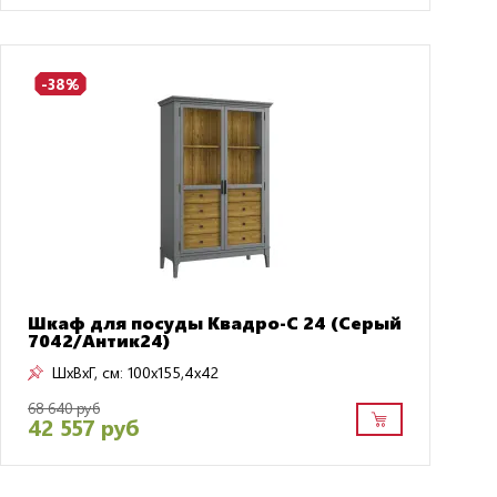
-38%
Шкаф для посуды Квадро-С 24 (Серый
7042/Антик24)
ШxВxГ, см:
100x155,4x42
68 640 руб
42 557 руб