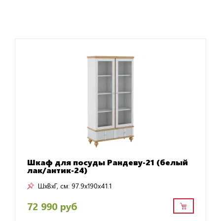
Шкаф для посуды Рандеву-21 (белый
лак/антик-24)
ШxВxГ, см:
97.9x190x41.1
72 990 руб