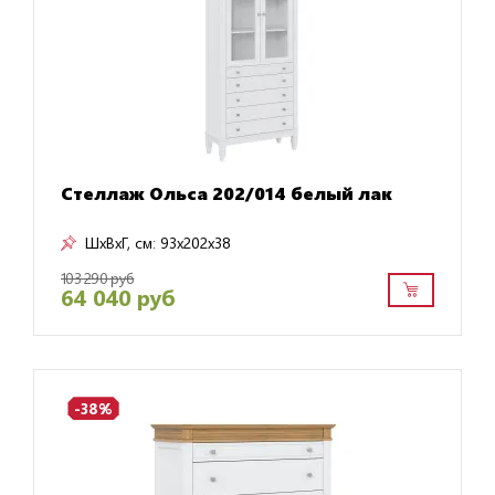
Стеллаж Ольса 202/014 белый лак
ШxВxГ, см:
93x202x38
103 290 руб
64 040 руб
-38%