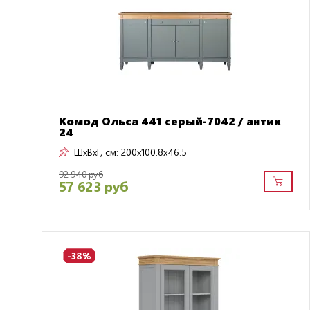
Комод Ольса 441 серый-7042 / антик
24
ШxВxГ, см:
200x100.8x46.5
92 940 руб
57 623 руб
-38%