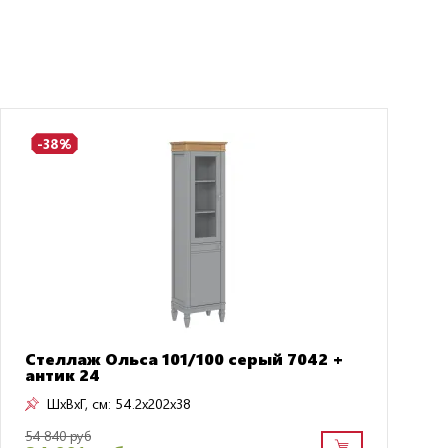
-38%
Стеллаж Ольса 101/100 серый 7042 +
антик 24
ШxВxГ, см:
54.2x202x38
54 840 руб