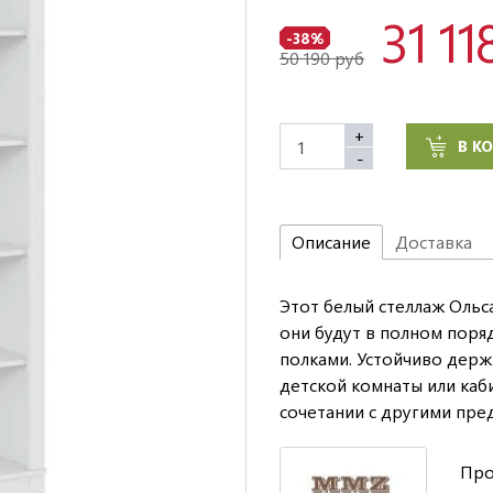
31 11
-38%
50 190 руб
+
В К
-
Описание
Доставка
Этот белый стеллаж Ольса
они будут в полном поря
полками. Устойчиво держи
детской комнаты или каб
сочетании с другими пре
Про