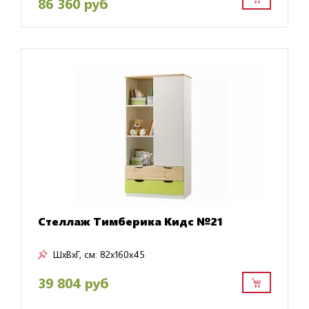
86 360 руб
Стеллаж Тимберика Кидс №21
ШxВxГ, см:
82x160x45
39 804 руб