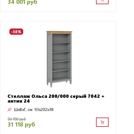
34 001 руб
-38%
Стеллаж Ольса 200/000 серый 7042 +
антик 24
ШxВxГ, см:
93x202x38
50 190 руб
31 118 руб