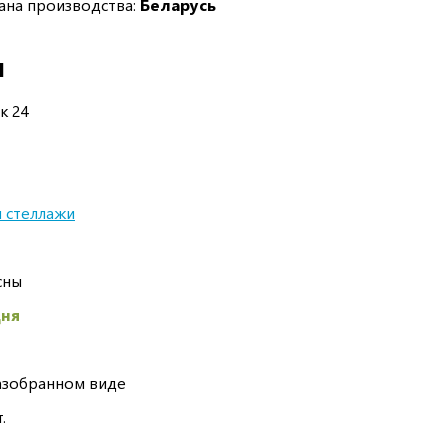
ана производства:
Беларусь
И
к 24
 стеллажи
сны
дня
азобранном виде
.