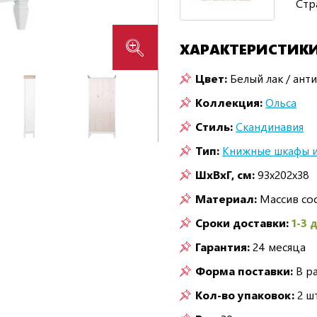
Стр
ХАРАКТЕРИСТИК
Цвет:
Белый лак / анти
Коллекция:
Ольса
Стиль:
Скандинавия
Тип:
Книжные шкафы и
ШxВxГ, см:
93x202x38
Материал:
Массив со
Сроки доставки:
1-3 
Гарантия:
24 месяца
Форма поставки:
В р
Кол-во упаковок:
2 шт