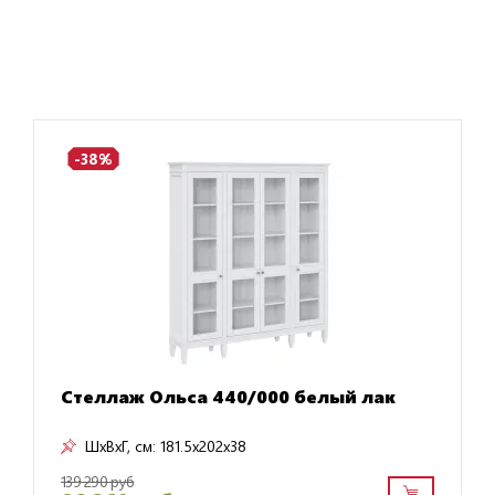
-38%
Стеллаж Ольса 440/000 белый лак
ШxВxГ, см:
181.5x202x38
139 290 руб