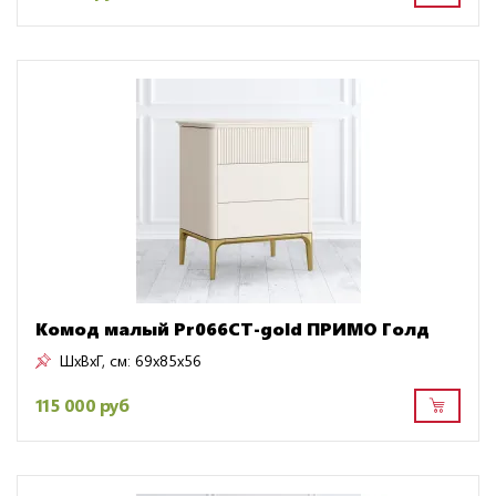
Комод малый Pr066CT-gold ПРИМО Голд
ШxВxГ, см:
69x85x56
115 000 руб