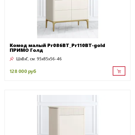
Комод малый Pr086BT_Pr110BT-gold
ПРИМО Голд
ШxВxГ, см:
95x85x56-46
128 000 руб