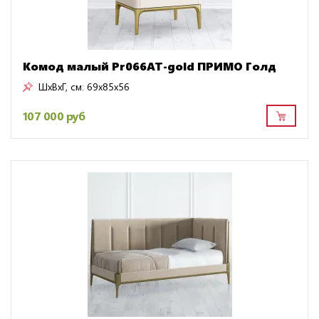
Комод малый Pr066AT-gold ПРИМО Голд
ШxВxГ, см:
69x85x56
107 000 руб