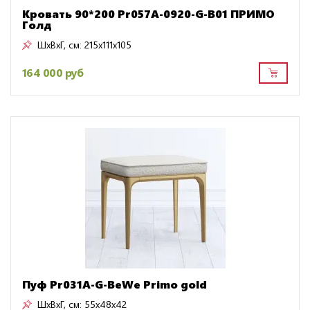
Кровать 90*200 Pr057A-0920-G-B01 ПРИМО
Голд
ШxВxГ, см:
215x111x105
164 000 руб
Пуф Pr031A-G-BeWe Primo gold
ШxВxГ, см:
55x48x42