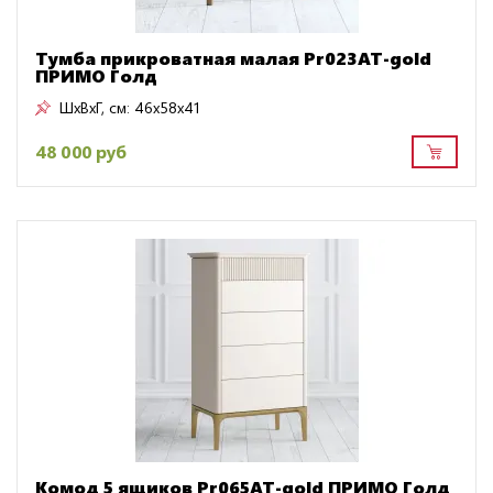
Тумба прикроватная малая Pr023AT-gold
ПРИМО Голд
ШxВxГ, см:
46x58x41
48 000 руб
Комод 5 ящиков Pr065AT-gold ПРИМО Голд