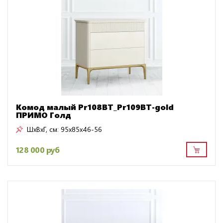
Комод малый Pr108BT_Pr109BT-gold
ПРИМО Голд
ШxВxГ, см:
95x85x46-56
128 000 руб