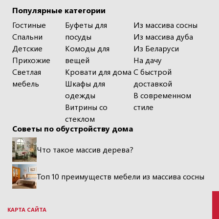
Популярные категории
Гостиные
Буфеты для
Из массива сосны
Спальни
посуды
Из массива дуба
Детские
Комоды для
Из Беларуси
Прихожие
вещей
На дачу
Светлая
Кровати для дома
С быстрой
мебель
Шкафы для
доставкой
одежды
В современном
Витрины со
стиле
стеклом
Советы по обустройству дома
Что такое массив дерева?
Топ 10 преимуществ мебели из массива сосны
КАРТА САЙТА