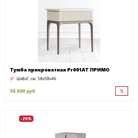
Тумба прикроватная Pr001AT ПРИМО
ШxВxГ, см:
58x58x46
58 000 руб
-29%