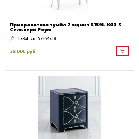
Прикроватная тумба 2 ящика S159L-K00-S
Сильвери Роум
ШxВxГ, см:
57x64x38
58 000 руб