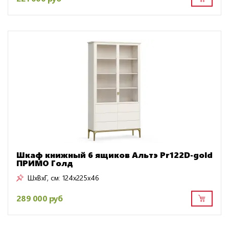
Шкаф книжный 6 ящиков Альтэ Pr122D-gold
ПРИМО Голд
ШxВxГ, см:
124x225x46
289 000 руб