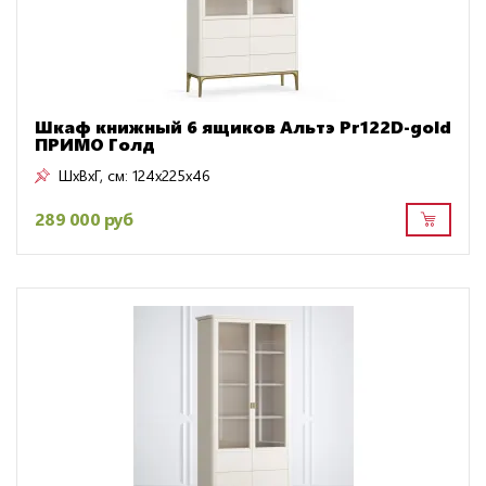
Шкаф книжный 6 ящиков Альтэ Pr122D-gold
ПРИМО Голд
ШxВxГ, см:
124x225x46
289 000 руб