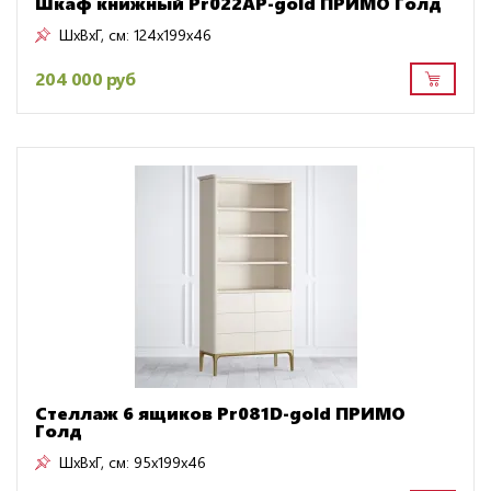
Шкаф книжный Pr022AP-gold ПРИМО Голд
ШxВxГ, см:
124x199x46
204 000 руб
Стеллаж 6 ящиков Pr081D-gold ПРИМО
Голд
ШxВxГ, см:
95x199x46