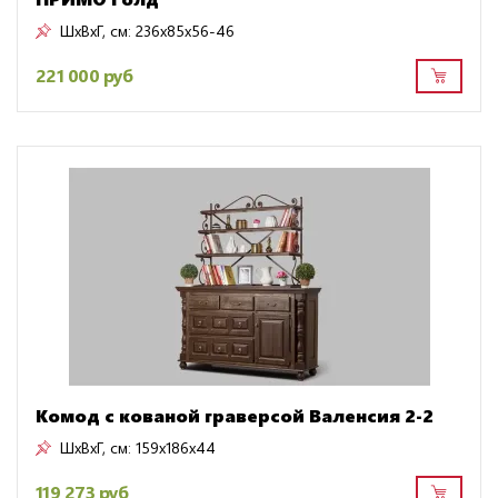
ШxВxГ, см:
236x85x56-46
221 000 руб
Комод с кованой граверсой Валенсия 2-2
ШxВxГ, см:
159x186x44
119 273 руб