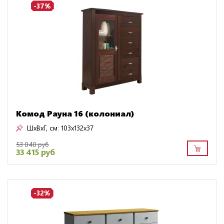
-37%
Комод Рауна 16 (колониал)
ШxВxГ, см:
103x132x37
53 040 руб
33 415 руб
-32%