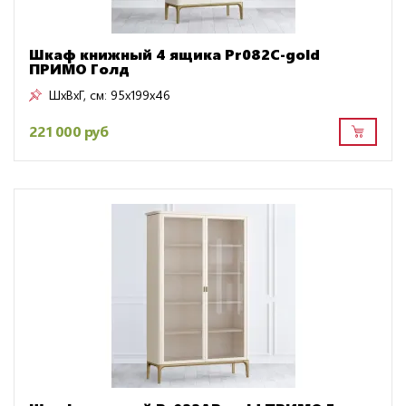
Шкаф книжный 4 ящика Pr082C-gold
ПРИМО Голд
ШxВxГ, см:
95x199x46
221 000 руб