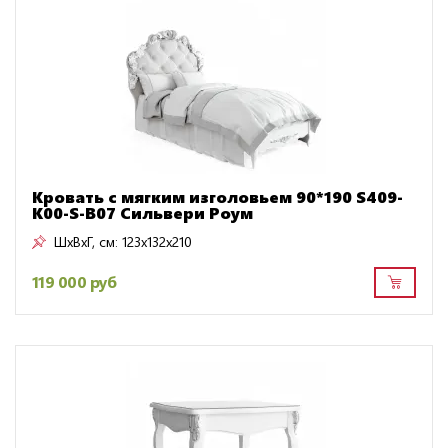
Кровать с мягким изголовьем 90*190 S409-
K00-S-B07 Сильвери Роум
ШxВxГ, см:
123x132x210
119 000 руб