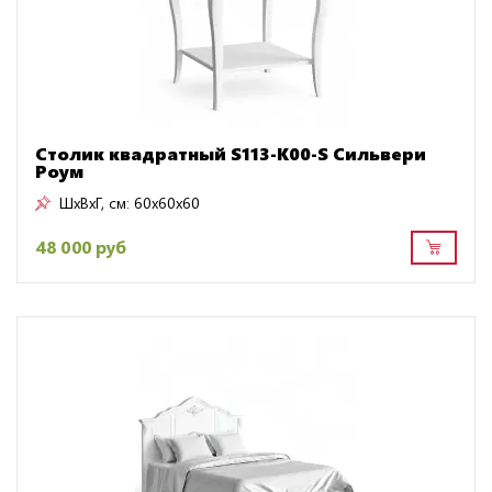
Столик квадратный S113-K00-S Сильвери
Роум
ШxВxГ, см:
60x60x60
48 000 руб