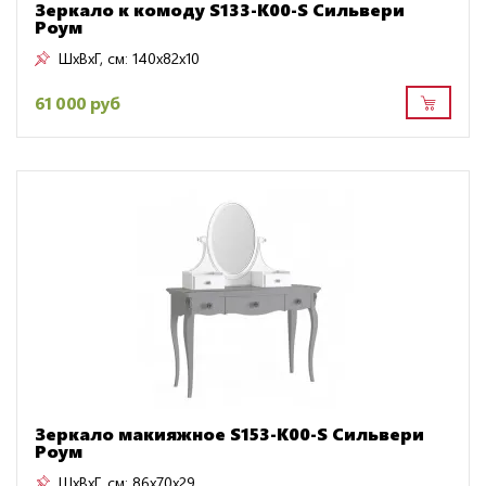
Зеркало к комоду S133-K00-S Сильвери
Роум
ШxВxГ, см:
140x82x10
61 000 руб
Зеркало макияжное S153-K00-S Сильвери
Роум
ШxВxГ, см:
86x70x29