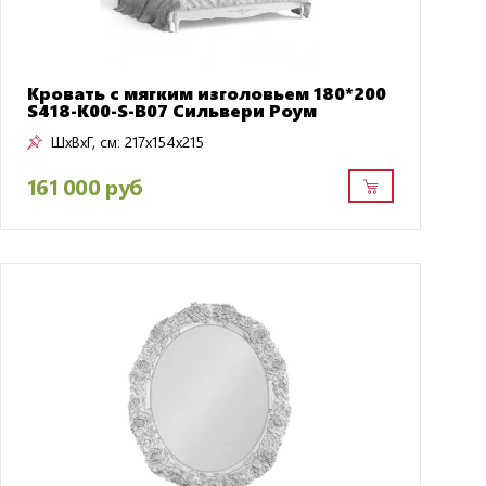
Кровать с мягким изголовьем 180*200
S418-K00-S-B07 Сильвери Роум
ШxВxГ, см:
217x154x215
161 000 руб