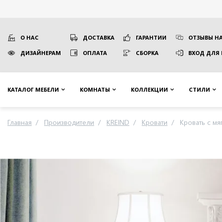
О НАС
ДОСТАВКА
ГАРАНТИИ
ОТЗЫВЫ НА
ДИЗАЙНЕРАМ
ОПЛАТА
СБОРКА
ВХОД ДЛЯ
КАТАЛОГ МЕБЕЛИ
КОМНАТЫ
КОЛЛЕКЦИИ
СТИЛИ
Главная
Производители
KREIND
Кровати
Кровать с мя