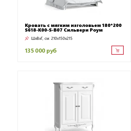
Кровать с мягким изголовьем 180*200
S618-K00-S-B07 Сильвери Роум
ШxВxГ, см:
210x150x215
135 000 руб