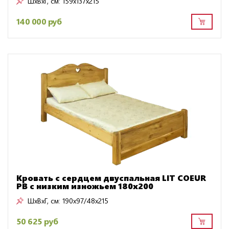
ШxВxГ, см:
159x137x215
140 000 руб
Кровать с сердцем двуспальная LIT COEUR
PB с низким изножьем 180х200
ШxВxГ, см:
190x97/48x215
50 625 руб