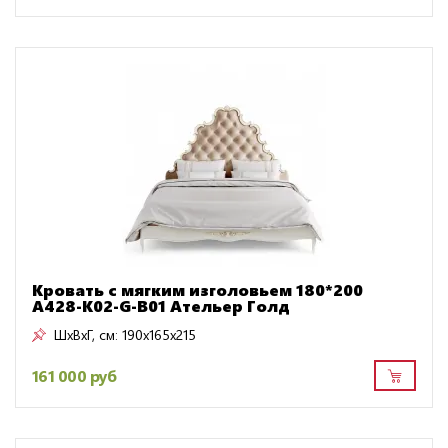
Кровать с мягким изголовьем 180*200
A428-K02-G-B01 Ательер Голд
ШxВxГ, см:
190x165x215
161 000 руб