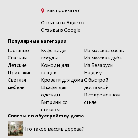
как проехать?
Отзывы на Яндексе
Отзывы в Google
Популярные категории
Гостиные
Буфеты для
Из массива сосны
Спальни
посуды
Из массива дуба
Детские
Комоды для
Из Беларуси
Прихожие
вещей
На дачу
Светлая
Кровати для дома
С быстрой
мебель
Шкафы для
доставкой
одежды
В современном
Витрины со
стиле
стеклом
Советы по обустройству дома
Что такое массив дерева?