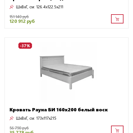
ШxВxГ, см:
126.4x122.5x211
151 140 руб
120 912 руб
-37%
Кровать Рауна БИ 160х200 белый воск
ШxВxГ, см:
173x117x215
56 790 руб
35 778 руб