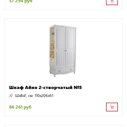
37 294 руб
Шкаф Айно 2-створчатый №5
ШxВxГ, см:
110x206x61
86 261 руб